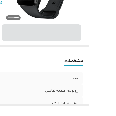
ح
نم
قا
قا
اق
نو
تر
ان
نو
مشخصات
ج
ف
ابعاد
نو
ظر
رزولوشن صفحه نمایش
شا
نوع صفحه نمایش
سا
ر
اتصالات