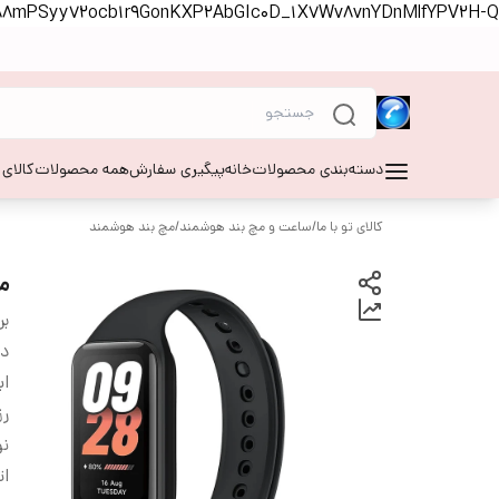
S88mPSyy72ocb1r9GonKXP2AbGIc0D_1X7Wv8vnYDnMlfYPV2H-Q
دسته‌بندی محصولات
خانه
پیگیری سفارش
همه محصولات
کالای
کالای تو با ما
/
ساعت و مچ بند هوشمند
/
مچ بند هوشمند
مچ
بر
دس
اب
ر
ن
ات