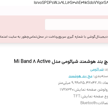
lsrvoSPDPsWJ09LLi6S30hE3hkSdoVYqor
 دیجیتال
گوشی با شماره گیری سریع
پرداخت در محل
تماس
چطور به سایت اعتماد
 بند هوشمند شیائومی مدل Mi Band 8 Active
ند:
شیائومی
ته‌بندی
:
مچ بند هوشمند
عاد
:
42.81×25.42×9.99 میلی‌متر
زولوشن صفحه نمایش
:
172x320
وع صفحه نمایش
:
TFT
صالات
:
Bluetooth