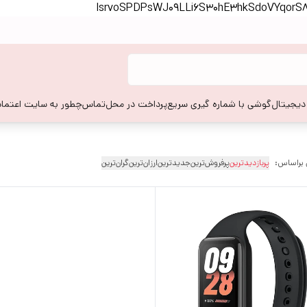
lsrvoSPDPsWJ09LLi6S30hE3hkSdoVYqor
 دیجیتال
گوشی با شماره گیری سریع
پرداخت در محل
تماس
چطور به سایت اعتماد
 براساس:
پربازدیدترین
پرفروش‌ترین
جدیدترین
ارزان‌ترین
گران‌ترین