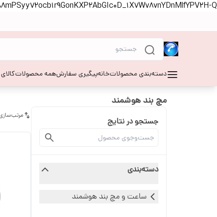
S88mPSyy72ocb1r9GonKXP2AbGIc0D_1X7Wv8vnYDnMlfYPV2H-Q
دسته‌بندی محصولات
خانه
پیگیری سفارش
همه محصولات
کالای
مچ بند هوشمند
مرتب‌سازی
جستجو در نتایج
دسته‌بندی
ساعت و مچ بند هوشمند