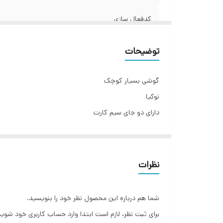
کدفعال سازی
رجیستر
توضیحات
گوشی بسیار کوچک
نوکیا
دارای دو جای سیم کارت
رم خور
بدون دوربین
صدای بلند
نظرات
یک روز فرصت تست
گوشی مینی فون هوپ مدل bm70
شما هم درباره این محصول نظر خود را بنویسید.
برای ثبت نظر، لازم است ابتدا وارد حساب کاربری خود شوید