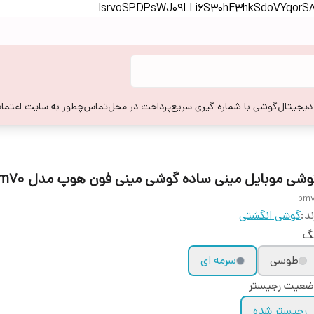
lsrvoSPDPsWJ09LLi6S30hE3hkSdoVYqor
 دیجیتال
گوشی با شماره گیری سریع
پرداخت در محل
تماس
چطور به سایت اعتماد
وشی موبایل مینی ساده گوشی مینی فون هوپ مدل bm70
bm
ند:
گوشی انگشتی
نگ
طوسی
سرمه ای
ضعیت رجیستر
رجیستر شده