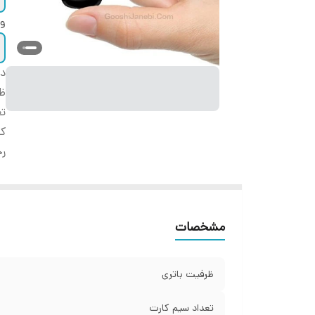
وض
دس
ظر
تع
کد
رج
مشخصات
ظرفیت باتری
تعداد سیم کارت