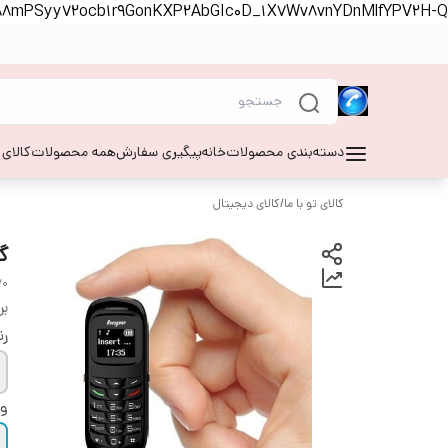
S88mPSyy72ocb1r9GonKXP2AbGIc0D_1X7Wv8vnYDnMlfYPV2H-Q
دسته‌بندی محصولات
خانه
پیگیری سفارش
همه محصولات
کالای
کالای تو با ما
/
کالای دیجیتال
گ
70
بر
ر
و