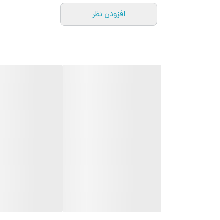
دوسیم کارت (میکرو سیم)
افزودن نظر
وزن: 19 گرم
صفحه نمایش: 0.66 اینچ
رزولوشن : 128 در 128 پیکسل
دوربین : ندارد
حافظه داخلی: 32 مگابایت/ رم: 32 مگابایت
قابلیت پشتیبانی از رم: دارد
مشخصات باتری: ظرفیت: 380 میلی آمپر ساعت، نوع: لیتیوم-یونی
سایر: قابلیت تبدیل به هندزفری بلوتوثی، پشتیبانی از بل
اقلام همراه: کابل شارژ، بند گردنی، مبدل هدست بلوتوثی