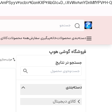
S88mPSyy72ocb1r9GonKXP2AbGIc0D_1X7Wv8vnYDnMlfYPV2H-Q
دسته‌بندی محصولات
خانه
پیگیری سفارش
همه محصولات
کالای
فروشگاه گوشی هوپ
مرتب‌سازی
جستجو در نتایج
دسته‌بندی
کالای دیجیتال