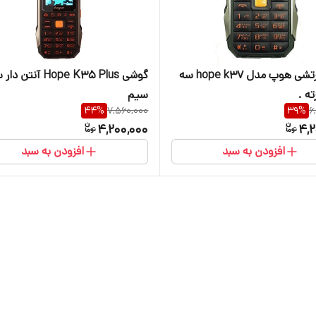
گوشی ارتشی هوپ مدل hope k37 سه
گوشی Hope K35 Plus آنتن 
ه .
سیم
44
%
7,560,000
39
%
6
4,200,000
4,2
افزودن به سبد
افزودن به سبد