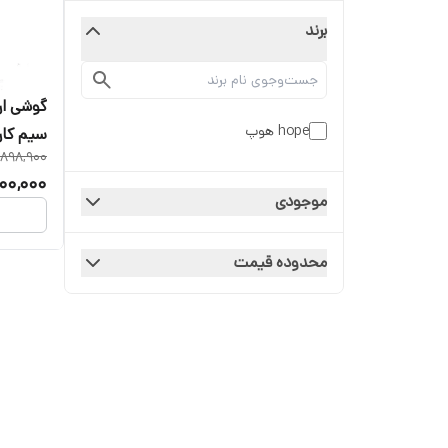
برند
hope هوپ
سیم کارت
,898,900
00,000
موجودی
محدوده قیمت