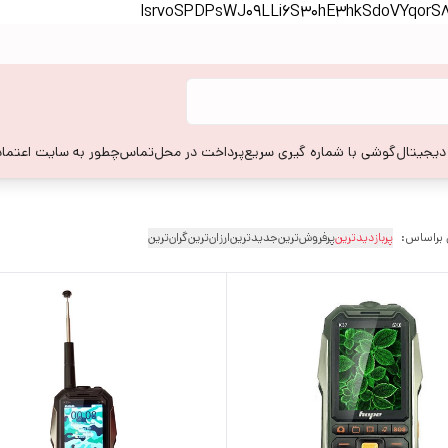
lsrvoSPDPsWJ09LLi6S30hE3hkSdoVYqor
 دیجیتال
گوشی با شماره گیری سریع
پرداخت در محل
تماس
چطور به سایت اعتماد
 براساس:
پربازدیدترین
پرفروش‌ترین
جدیدترین
ارزان‌ترین
گران‌ترین