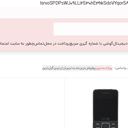
lsrvoSPDPsWJ09LLi6S30hE3hkSdoVYqor
 دیجیتال
گوشی با شماره گیری سریع
پرداخت در محل
تماس
چطور به سایت اعتماد
 براساس:
پربازدیدترین
پرفروش‌ترین
جدیدترین
ارزان‌ترین
گران‌ترین