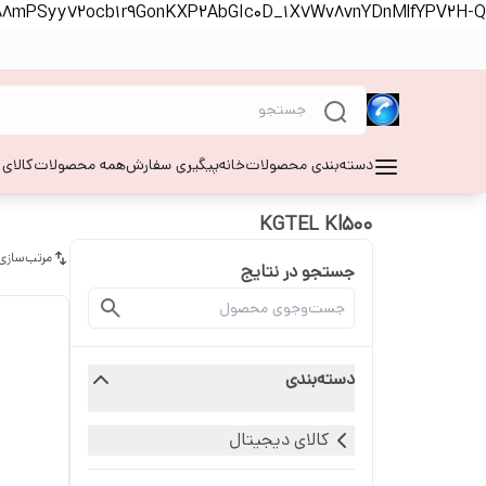
S88mPSyy72ocb1r9GonKXP2AbGIc0D_1X7Wv8vnYDnMlfYPV2H-Q
دسته‌بندی محصولات
خانه
پیگیری سفارش
همه محصولات
کالای
KGTEL Kl500
مرتب‌سازی
جستجو در نتایج
دسته‌بندی
کالای دیجیتال