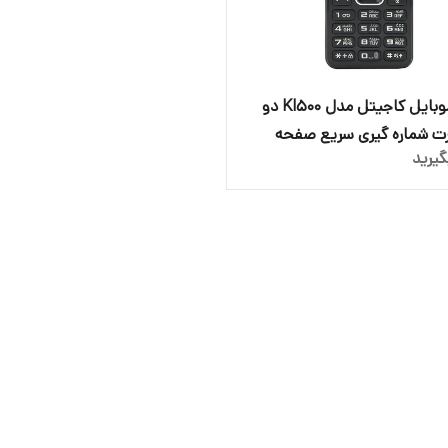
گوشی موبایل کاجیتل مدل Kl500 دو
ت شماره گیری سریع صفحه
یرید
ری بزرگ