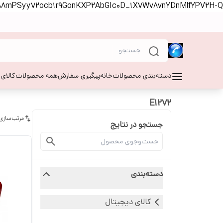
S88mPSyy72ocb1r9GonKXP2AbGIc0D_1X7Wv8vnYDnMlfYPV2H-Q
دسته‌بندی محصولات
خانه
پیگیری سفارش
همه محصولات
کالای
E1272
مرتب‌سازی
جستجو در نتایج
دسته‌بندی
کالای دیجیتال