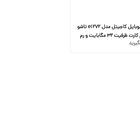
گوشی موبایل کاجیتل مدل e1272 تاشو
دو سیم‌ کارت ظرفیت 32 مگابایت و رم
یرید