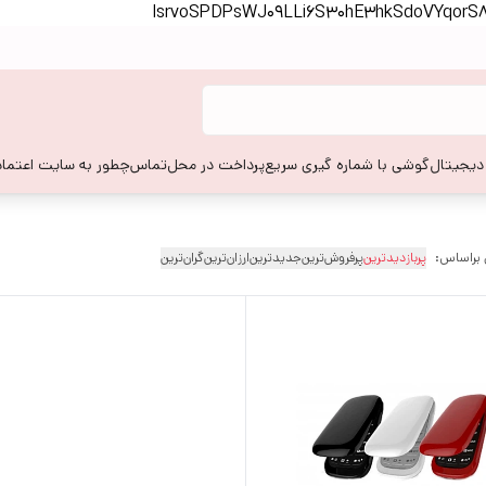
lsrvoSPDPsWJ09LLi6S30hE3hkSdoVYqor
 دیجیتال
گوشی با شماره گیری سریع
پرداخت در محل
تماس
چطور به سایت اعتماد
 براساس:
پربازدیدترین
پرفروش‌ترین
جدیدترین
ارزان‌ترین
گران‌ترین