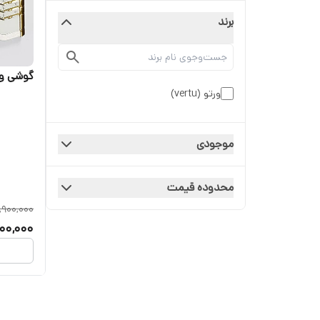
برند
گوشی ورتو م
ورتو (vertu)
موجودی
محدوده قیمت
,900,000
00,000