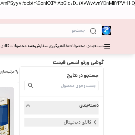
S88mPSyy72ocb1r9GonKXP2AbGIc0D_1X7Wv8vnYDnMlfYPV2H-Q
دسته‌بندی محصولات
خانه
پیگیری سفارش
همه محصولات
کالای
گوشی ورتو لمسی قیمت
مرتب‌سازی
جستجو در نتایج
دسته‌بندی
کالای دیجیتال