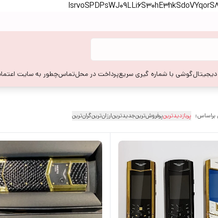
lsrvoSPDPsWJ09LLi6S30hE3hkSdoVYqor
 دیجیتال
گوشی با شماره گیری سریع
پرداخت در محل
تماس
چطور به سایت اعتماد
 براساس:
پربازدیدترین
پرفروش‌ترین
جدیدترین
ارزان‌ترین
گران‌ترین