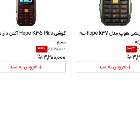
گوشی ارتشی هوپ مدل hope k37 سه
گوشی Hope K35 Plus آنتن 
ه .
سیم
44
%
7,560,000
39
%
6
4,200,000
4,2
افزودن به سبد
افزودن به سبد