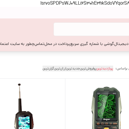
lsrvoSPDPsWJ09LLi6S30hE3hkSdoVYqor
 دیجیتال
گوشی با شماره گیری سریع
پرداخت در محل
تماس
چطور به سایت اعتماد
 براساس:
پربازدیدترین
پرفروش‌ترین
جدیدترین
ارزان‌ترین
گران‌ترین