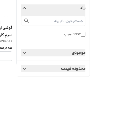
برند
hope هوپ
سیم کارت
,898,900
00,000
موجودی
محدوده قیمت