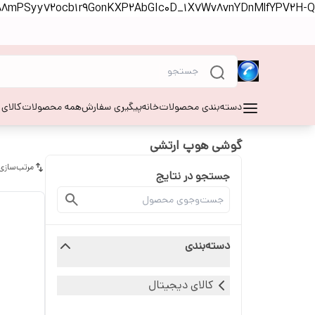
S88mPSyy72ocb1r9GonKXP2AbGIc0D_1X7Wv8vnYDnMlfYPV2H-Q
دسته‌بندی محصولات
خانه
پیگیری سفارش
همه محصولات
کالای
گوشی هوپ ارتشی
مرتب‌سازی
جستجو در نتایج
دسته‌بندی
کالای دیجیتال