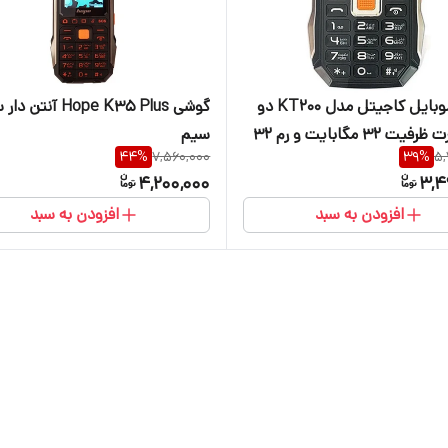
گوشی موبایل کاجیتل مدل KT200 دو
گوشی Hope K35 Plus آنتن 
سیم‌ کارت ظرفیت 32 مگابایت و رم 32
سیم
44
%
7,560,000
39
%
5,
4,200,000
3,4
افزودن به سبد
افزودن به سبد