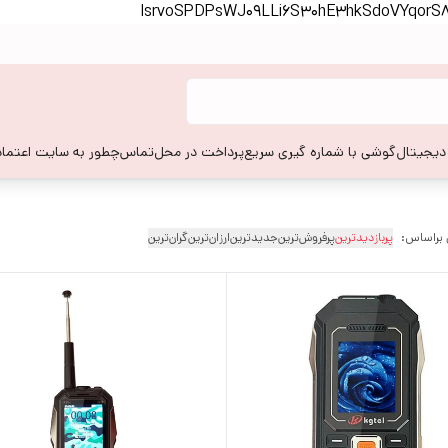
lsrvoSPDPsWJ09LLi6S30hE3hkSdoVYqor
 دیجیتال
گوشی با شماره گیری سریع
پرداخت در محل
تماس
چطور به سایت اعتماد
 براساس:
پربازدیدترین
پرفروش‌ترین
جدیدترین
ارزان‌ترین
گران‌ترین