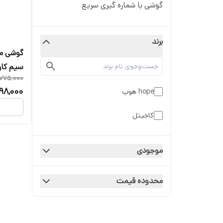
گوشی با شماره گیری سریع
برند
775,000
مگابایت
98,000
hope هوپ
کاجیتل
موجودی
محدوده قیمت