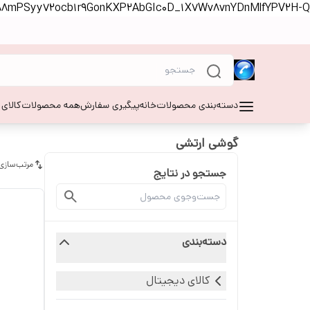
S88mPSyy72ocb1r9GonKXP2AbGIc0D_1X7Wv8vnYDnMlfYPV2H-Q
دسته‌بندی محصولات
خانه
پیگیری سفارش
همه محصولات
کالای
گوشی ارتشی
مرتب‌سازی
جستجو در نتایج
دسته‌بندی
کالای دیجیتال