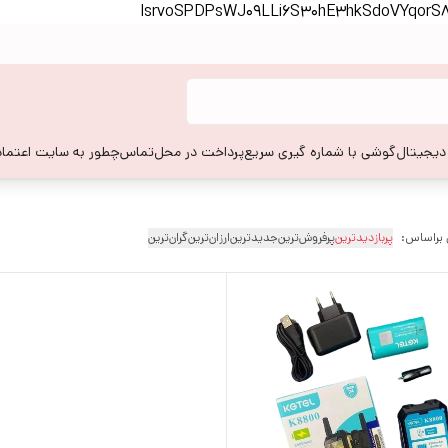
lsrvoSPDPsWJ09LLi6S30hE3hkSdoVYqor
 دیجیتال
گوشی با شماره گیری سریع
پرداخت در محل
تماس
چطور به سایت اعتماد
 براساس:
پربازدیدترین
پرفروش‌ترین
جدیدترین
ارزان‌ترین
گران‌ترین