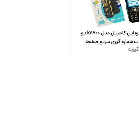
گوشی موبایل کاجیتل مدل k8800 دو
ت شماره گیری سریع صفحه
یرید
ربانک دار