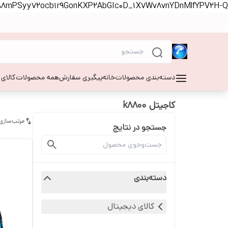
S88mPSyy72ocb1r9GonKXP2AbGIc0D_1X7Wv8vnYDnMlfYPV2H-Q
دسته‌بندی محصولات
خانه
پیگیری سفارش
همه محصولات
کالای
کاجیتل k8800
مرتب‌سازی
جستجو در نتایج
دسته‌بندی
کالای دیجیتال