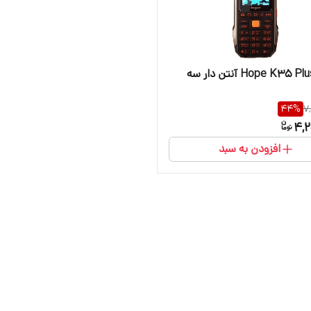
گوشی Hope K35 Plus آنتن دار سه
44
%
7
4,2
افزودن به سبد