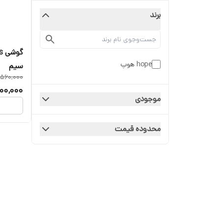
برند
hope هوپ
سیم
,560,000
00,000
موجودی
محدوده قیمت