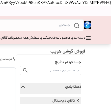
S88mPSyy72ocb1r9GonKXP2AbGIc0D_1X7Wv8vnYDnMlfYPV2H-Q
دسته‌بندی محصولات
خانه
پیگیری سفارش
همه محصولات
کالای
فروش گوشی هوپب
مرتب‌سازی
جستجو در نتایج
دسته‌بندی
کالای دیجیتال