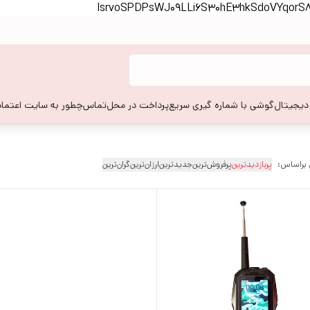
lsrvoSPDPsWJ09LLi6S30hE3hkSdoVYqor
 دیجیتال
گوشی با شماره گیری سریع
پرداخت در محل
تماس
چطور به سایت اعتماد
 براساس:
پربازدیدترین
پرفروش‌ترین
جدیدترین
ارزان‌ترین
گران‌ترین