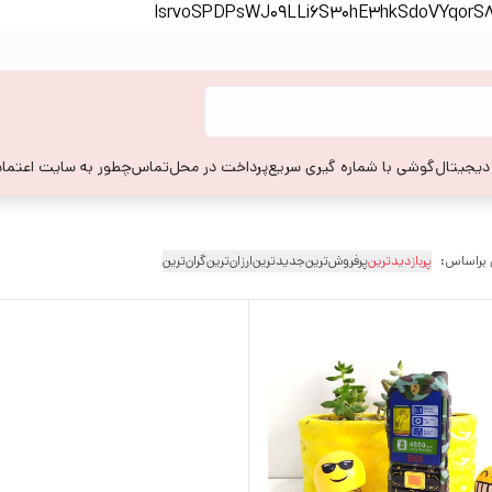
lsrvoSPDPsWJ09LLi6S30hE3hkSdoVYqor
 دیجیتال
گوشی با شماره گیری سریع
پرداخت در محل
تماس
چطور به سایت اعتماد
 براساس:
پربازدیدترین
پرفروش‌ترین
جدیدترین
ارزان‌ترین
گران‌ترین