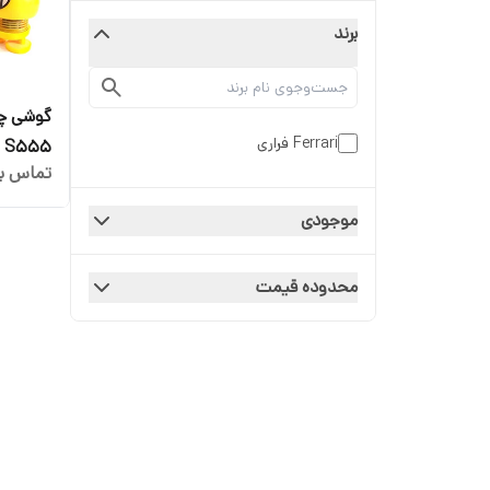
برند
گوشی چه
Ferrari فراری
S555
تماس بگ
موجودی
محدوده قیمت