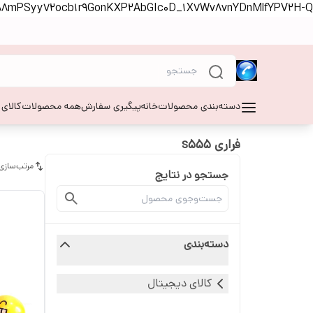
S88mPSyy72ocb1r9GonKXP2AbGIc0D_1X7Wv8vnYDnMlfYPV2H-Q
دسته‌بندی محصولات
خانه
پیگیری سفارش
همه محصولات
کالای
فراری s555
مرتب‌سازی
جستجو در نتایج
دسته‌بندی
کالای دیجیتال