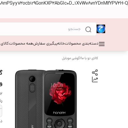
S88mPSyy72ocb1r9GonKXP2AbGIc0D_1X7Wv8vnYDnMlfYPV2H-Q
دسته‌بندی محصولات
خانه
پیگیری سفارش
همه محصولات
کالای
کالای تو با ما
/
گوشی موبایل
و رم
بر
ر
دس