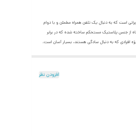
آل برای کاربرانی است که به دنبال یک تلفن همراه مطمئن و با دوام
مل بالایی دارد. بدنه دستگاه از جنس پلاستیک مستحکم ساخته شده که در برابر
ژه افرادی که به دنبال سادگی هستند، بسیار آسان است.
وح کافی برای نمایش منوها، پیام‌ها و شماره‌گیری را فراهم می‌آورد. این محصول از یک تراشه
MTK6 قدرت می‌گیرد که عملکردی پایدار و بهینه برای اجرای سیستم‌عامل ساده دستگاه تضمین می‌کند. هرچند حافظه داخلی و رم ۳۲ مگابایتی برای ذخیره‌سازی حجیم طراحی نشده، اما وجود
یره‌سازی برای فایل‌های صوتی و عکس‌ها را فراهم می‌کند. هانوفر ۳۳۵ از دو سیم‌کارت هم‌زمان پشتیبانی می‌کند که مزیت بزرگی برای مدیریت
افزودن نظر
 از نوع USB Type-C است که انتقال داده‌ها و شارژ دستگاه را با استاندارد جدید و راحتی بیشتر ممکن می‌سازد.
ی‌دهد و کاربران را از شارژ مداوم بی‌نیاز می‌کند. دوربین پشتی با