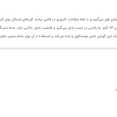
قاب پشتی و فریم از جنس پلاستیک
 دسته محصولات اقتصادی قرار می‌گیرد و با ارائه امکانات کاربردی در قالبی ساده، گزینه‌ای ایده‌
دو عدد
هستند. این مدل با ابعاد ۱۲۰.۸x۵۳.۵x۱۳.۸ میلی‌متر و وزن ۸۲ گرم، به راحتی در دست جای می‌گیرد و قابلیت ح
این گوشی حس نوستالژی را زنده می‌کند و استفاده از آن برای تمام سنین، به‌وی
سایر سیستم عامل ها
صفحه‌نمایش ۱.۷۷ اینچی از نوع TFT، با رزولوشن ۲۴۰ در ۳۲۰ پیکسل و تراکم پیکسلی ۱۶۷، وض
261m
اسلات اختصاصی microSD امکان افزایش فضای ذخ
تفکیک‌شده تماس‌های شخصی و کاری به حساب می‌آید. درگاه ارتباطی این گوشی
 میلی‌آمپر ساعت، با توجه به نیاز پایین سخت‌افزاری دستگاه، شارژدهی بسیار طولانی‌مدتی را ارائه م
.