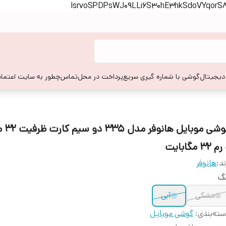
lsrvoSPDPsWJ09LLi6S30hE3hkSdoVYqor
 دیجیتال
گوشی با شماره گیری سریع
پرداخت در محل
تماس
چطور به سایت اعتماد
گوشی موب
 32 مگابایت
ند:
هانوفر
نگ
مشکی
آبی
ته‌بندی
:
گوشی موبایل