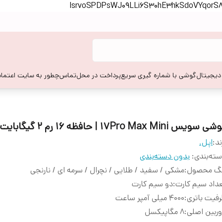
lsrvoSPDPsWJ09LLi6S30hE3hkSdoVYqor
 دیجیتال
گوشی با شماره گیری سریع
پرداخت در محل
تماس
چطور به سایت اعتماد
 سویس 17Pro Max Mini | حافظه 16 رم 2 گیگابایت
ند:
اپل.
ته‌بندی
:
بدون دسته‌بندی
نگ محصول
:
مشکی / سفید / طلایی / نچرال / سرمه ای / نارنجی
داد سیم کارت
:
دو سیم کارت
فیت باتری
:
4000 میلی آمپر ساعت
ربین اصلی
:
8 مگاپیکسل