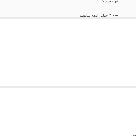
دو سیم کارت
4000 میلی آمپر ساعت
8 مگاپیکسل
5 مگاپیکسل
16 گیگابایت
2 گیگابایت
دارد
USB Type C
MTK
اندروید
.