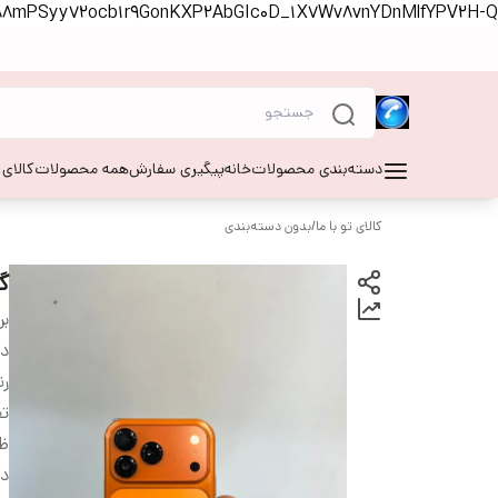
S88mPSyy72ocb1r9GonKXP2AbGIc0D_1X7Wv8vnYDnMlfYPV2H-Q
دسته‌بندی محصولات
خانه
پیگیری سفارش
همه محصولات
کالای
کالای تو با ما
/
بدون دسته‌بندی
گوشی
بر
دس
ر
تع
ظر
دو