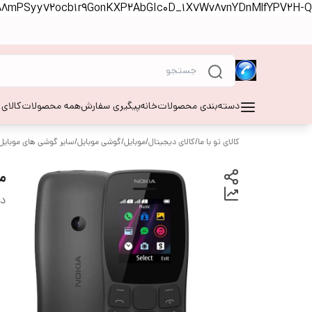
S88mPSyy72ocb1r9GonKXP2AbGIc0D_1X7Wv8vnYDnMlfYPV2H-Q
دسته‌بندی محصولات
خانه
پیگیری سفارش
همه محصولات
کالای
کالای تو با ما
/
کالای دیجیتال
/
موبایل
/
گوشی موبایل
/
سایر گوشی های موبایل
موب
دس