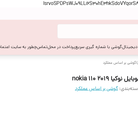
lsrvoSPDPsWJ09LLi6S30hE3hkSdoVYqor
 دیجیتال
گوشی با شماره گیری سریع
پرداخت در محل
تماس
چطور به سایت اعتماد
/
گوشی بر اساس عملکرد
ایل نوکیا 2019 110 nokia
ته‌بندی
:
گوشی بر اساس عملکرد