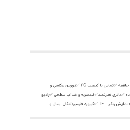
نوکیا 110 دوسیم کارت مدل 2019 دوسیم کارت ✅ا ✅امکان پرداخت درب منزل در سراسر کشور ✅گوشی کاربردی و روزمره ✅پشتیبانی از کارت حافظه ✅تماس با کیفیت 4G ✅دوربین عکاسی و
لعاده ✅باتری قدرتمند✅ضدضربه و ضدآب سطحی ✅رادیو
اف ام ✅چراغ قوه کاربردی ✅امکان نصب هندزفری ✅امکان شماره گیری سریع ✅رجیستری شده دائمی در ایران ✅تضمین کیفیت کالا ✅صفحه نمایش رنگی TFT ✅کیبورد فارسی(امکان ارسال و
✅تست کامل دستگاه و لوازم جانبی قبل از ارسال به مشتری ✅مکانیزم ضد نویز و