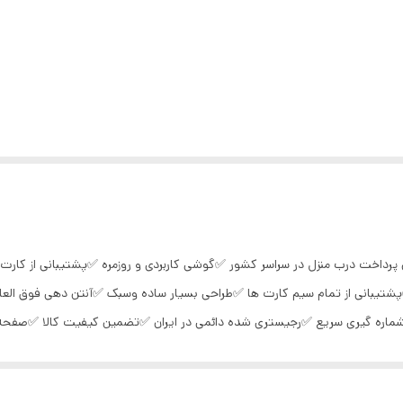
 ✅پشتیبانی از تمام سیم کارت ها ✅طراحی بسیار ساده وسبک ✅آنتن دهی فوق ا
دریافت پیامک فارسی) ✅زنگ هشدار، ماشین حساب،بازی ✅کیفیت : گرید A ✅ ارسال فوری به سراسر کشور 