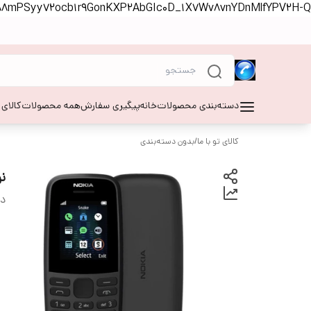
S88mPSyy72ocb1r9GonKXP2AbGIc0D_1X7Wv8vnYDnMlfYPV2H-Q
دسته‌بندی محصولات
خانه
پیگیری سفارش
همه محصولات
کالای
کالای تو با ما
/
بدون دسته‌بندی
نوکیا 
دس