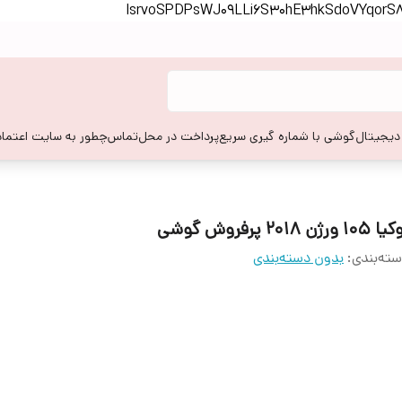
lsrvoSPDPsWJ09LLi6S30hE3hkSdoVYqor
 دیجیتال
گوشی با شماره گیری سریع
پرداخت در محل
تماس
چطور به سایت اعتماد
105 ورژن 2018 پرفروش گوشی
ته‌بندی
:
بدون دسته‌بندی