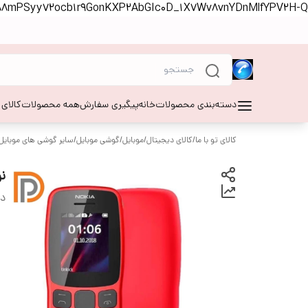
S88mPSyy72ocb1r9GonKXP2AbGIc0D_1X7Wv8vnYDnMlfYPV2H-Q
دسته‌بندی محصولات
خانه
پیگیری سفارش
همه محصولات
کالای
کالای تو با ما
/
کالای دیجیتال
/
موبایل
/
گوشی موبایل
/
سایر گوشی های موبایل
نوکیا 
دس