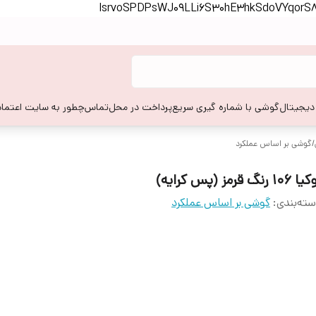
lsrvoSPDPsWJ09LLi6S30hE3hkSdoVYqor
 دیجیتال
گوشی با شماره گیری سریع
پرداخت در محل
تماس
چطور به سایت اعتماد
/
گوشی بر اساس عملکرد
106 رنگ قرمز (پس کرایه)
ته‌بندی
:
گوشی بر اساس عملکرد