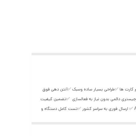
یم کارت ها ✅طراحی بسیار ساده وسبک ✅آنتن دهی فوق
جیستری دائمی بدون نیاز به فعالسازی ✅تضمین کیفیت
کالا ✅صفحه نمایش رنگی TFT ✅کیبورد فارسی(امکان ارسال و دریافت پیامک فارسی) ✅زنگ هشدار، ماشین حساب،بازی ✅کیفیت : گرید A ✅ ارسال فوری به سراسر کشور ✅تست کامل دستگاه و