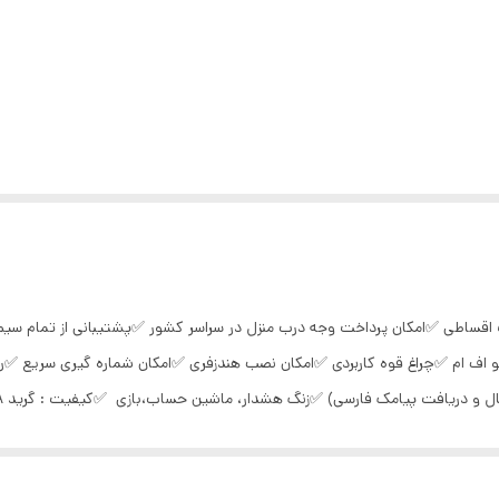
 اقساطی ✅امکان پرداخت وجه درب منزل در سراسر کشور ✅پشتیبانی از تمام س
اف ام ✅چراغ قوه کاربردی ✅امکان نصب هندزفری ✅امکان شماره گیری سریع ✅ر
تشعشع