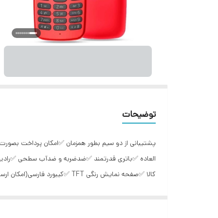
توضیحات
پشتیبانی از دو سیم بطور همزمان ✅امکان پرداخت بصورت
العاده ✅باتری قدرتمند ✅ضدضربه و ضدآب سطحی ✅رادیو 
لوازم جانبی قبل از ارسال به مشتری ✅مکانیزم ضد نویز و 