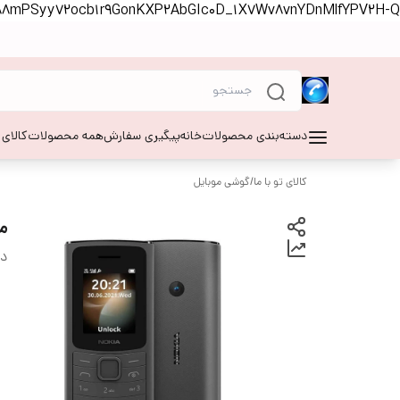
S88mPSyy72ocb1r9GonKXP2AbGIc0D_1X7Wv8vnYDnMlfYPV2H-Q
دسته‌بندی محصولات
خانه
پیگیری سفارش
همه محصولات
کالای
کالای تو با ما
/
گوشی موبایل
موب
دس