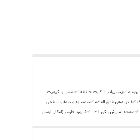
کاربردی و روزمره ✅پشتیبانی از کارت حافظه ✅تماس با کیفیت
 وسبک ✅آنتن دهی فوق العاده ✅ضدضربه و ضدآب سطحی
✅رادیو اف ام ✅چراغ قوه کاربردی ✅امکان نصب هندزفری ✅امکان شماره گیری سریع ✅رجیستری شده دائمی در ایران ✅تضمین کیفیت کالا ✅صفحه نمایش رنگی TFT ✅کیبورد فارسی(امکان ارسال
رید A ✅ ارسال فوری به سراسر کشور ✅تست کامل دستگاه و لوازم جانبی قبل از ارسال به مشتری ✅مکانیزم