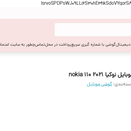
lsrvoSPDPsWJ09LLi6S30hE3hkSdoVYqor
 دیجیتال
گوشی با شماره گیری سریع
پرداخت در محل
تماس
چطور به سایت اعتماد
ایل نوکیا 2021 110 nokia
ته‌بندی
:
گوشی موبایل