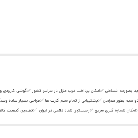
202 دوسیم کارت ✅امکان خرید بصورت اقساطی ✅امکان پرداخت درب منزل در سراسر کشور ✅گوشی 
از دو سیم بطور همزمان ✅پشتیبانی از تمام سیم کارت ها ✅طراحی بسیار ساده
و دریافت پیامک فارسی) ✅زنگ هشدار، ماشین حساب،بازی ✅ساخت ویتنام ✅کیفیت : گ