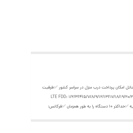
 قابل استفاده در تمام نقاط کشور ✅پشتیبانی از تمام سیم کارت ها(ایرانسل،همراه اول، رایتل ،هایوب،سامانتل،مبین نت(360) شاتل امکان پرداخت درب منزل در سراسر کشور ✅ظرفیت
LTE FDD: 1/2/3/4/5/7/8/9/12/13/17/18/19/20/25/26/28/66 LTE TDD: 34/38/39/40/:
1/2/4/5/6/8/9/19 GSM: 1900/1800/900/850 MHz ✅حداکثر سرعت دانلود: 150 مگابیت بر ثانیه ✅حداکثر سرعت آپلود: 50 مگابیت در ثانیه ✅حداکثر 10 دستگاه را به طور همزمان ✅فرکانس:
2.4GHz ✅شبکه‌های قابل پشتیبانی: 3G، 4G ✅پوشش در تمامی شهرها و روستاها ✅نوع اتصال: بی‌سیم ✅رابط‌ها:پورت Type-C , شیار سیم کارت , ✅اتصال بی‌سیم (Wi-Fi) ✅منبع تغذیه: 5