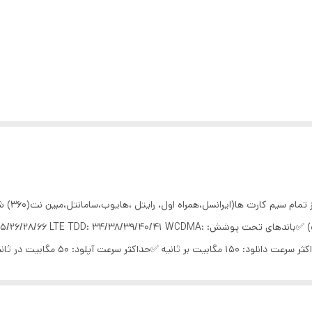
پرسرعت و
باتری: 3000 میلی‌آمپر ساعت (ماندگاری باتری تا 13 ساعت) ✅باندهای تحت پوشش: 41 WCDMA