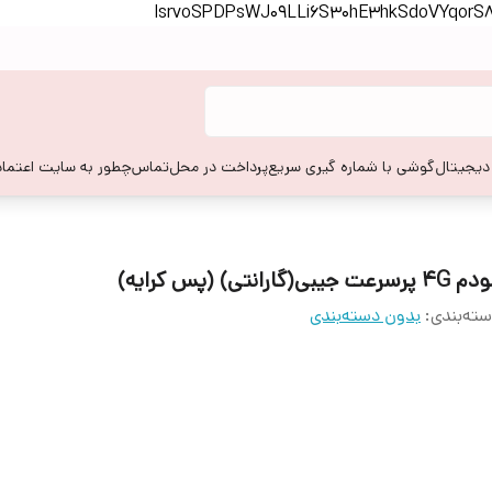
lsrvoSPDPsWJ09LLi6S30hE3hkSdoVYqor
 دیجیتال
گوشی با شماره گیری سریع
پرداخت در محل
تماس
چطور به سایت اعتماد
 پرسرعت جیبی(گارانتی) (پس کرایه)
ته‌بندی
:
بدون دسته‌بندی