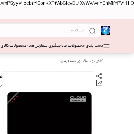
S88mPSyy72ocb1r9GonKXP2AbGIc0D_1X7Wv8vnYDnMlfYPV2H-Q
دسته‌بندی محصولات
خانه
پیگیری سفارش
همه محصولات
کالای
کالای تو با ما
/
بدون دسته‌بندی
مودم 4G
دس