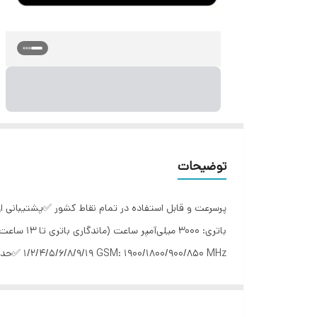
توضیحات
ولت، 2 آمپر ✅نوع آنتن: داخلی ✅وزن: 124 گرم گارانتی 24 ماهه قبل ارسال کاملا تست می‌شود