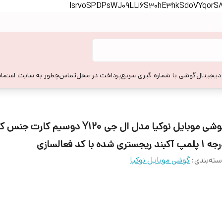
lsrvoSPDPsWJ09LLi6S30hE3hkSdoVYqor
 دیجیتال
گوشی با شماره گیری سریع
پرداخت در محل
تماس
چطور به سایت اعتماد
گوشی موبایل نوکیا مدل ال جی Y120 دوسیم کار
مپ آکبند ریجستری شده با کد فعالسازی
ته‌بندی
:
گوشی موبایل نوکیا