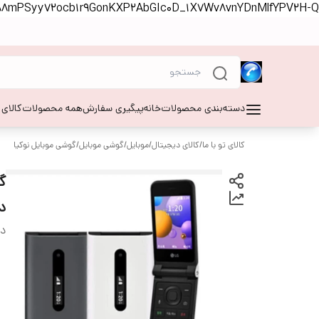
S88mPSyy72ocb1r9GonKXP2AbGIc0D_1X7Wv8vnYDnMlfYPV2H-Q
دسته‌بندی محصولات
خانه
پیگیری سفارش
همه محصولات
کالای
کالای تو با ما
/
کالای دیجیتال
/
موبایل
/
گوشی موبایل
/
گوشی موبایل نوکیا
درجه 1 پل
دس