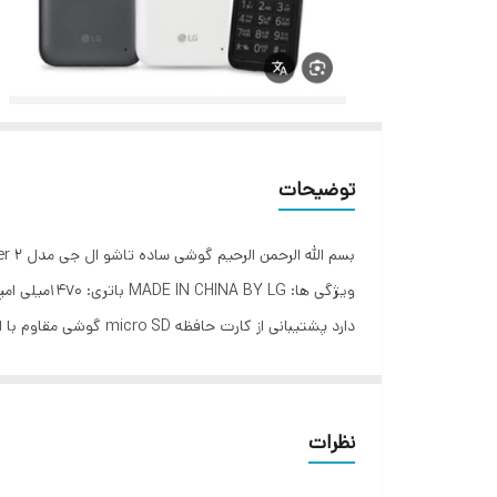
توضیحات
-هندزفری رنگ : مشکی
نظرات