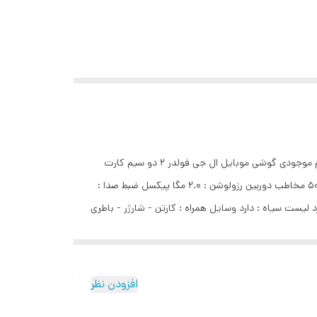
بسم الله الرحمن الرحیم گوشی ساده تاشو ال جی مدل LG Folder 2 دو سیم کارت (بدون گارانتی شرکتی) رجیستر دائم + کد فعالسازی اتمام موجودی گوشی موبایل ال جی فولدر 2 دو سیم کارت
ویژگی ها: MADE IN CHINA BY LG باتری: 1470میلی امپر اندازه صفحه : 2.8" اینچ پنل IPS LCD SOS : دارد ظرفیت دفتر تلفن گوشی : 500 مخاطب دوربین رزولوشن : 2.0 مگا پیکسل ضبط صدا :
12 گرم شماره گیری سریع : دارد منوی فارسی : دارد لیست سیاه : دارد وسایل همراه : کارتن - شارژر - باطری
افزودن نظر