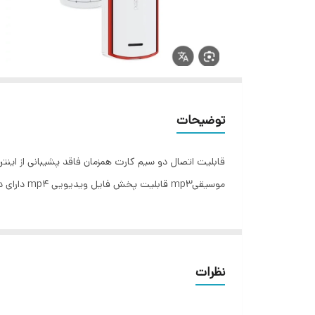
توضیحات
قابلیت اتصال دو سیم کارت همزمان فاقد پشیبانی از اینت
موسیقیmp3 قابلیت پخش فایل ویدیویی mp4 دارای دوربین 0.3 مگاپیکسلی دارای بلندگوی قوی قابلیت شماره گیری سریع دارای بلوتوث دارای چراغ قوه اقلام همراه: باتری، شارژر، ایرپاد
نظرات