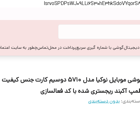
lsrvoSPDPsWJ09LLi6S30hE3hkSdoVYqor
 دیجیتال
گوشی با شماره گیری سریع
پرداخت در محل
تماس
چطور به سایت اعتماد
لمپ آکبند ریجستری شده با کد فعالسازی
ته‌بندی
:
بدون دسته‌بندی