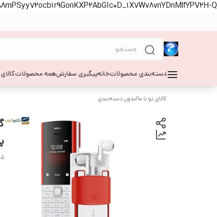
S88mPSyy72ocb1r9GonKXP2AbGIc0D_1X7Wv8vnYDnMlfYPV2H-Q
دسته‌بندی محصولات
خانه
پیگیری سفارش
همه محصولات
کالای
کالای تو با ما
/
بدون دسته‌بندی
پ
دس