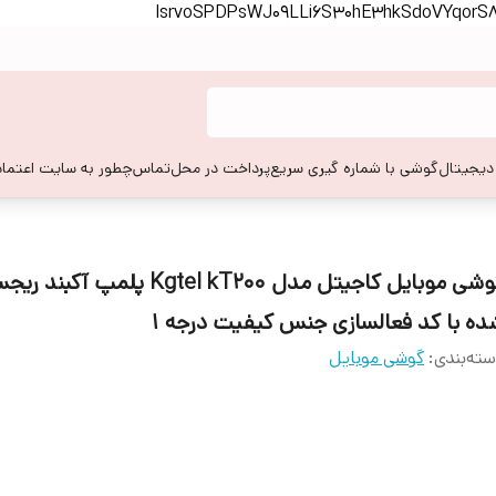
lsrvoSPDPsWJ09LLi6S30hE3hkSdoVYqor
 دیجیتال
گوشی با شماره گیری سریع
پرداخت در محل
تماس
چطور به سایت اعتماد
گوشی موبایل کاجیتل مدل Kgtel kT200 پلمپ آک
ده با کد فعالسازی جنس کیفیت درجه 1
ته‌بندی
:
گوشی موبایل