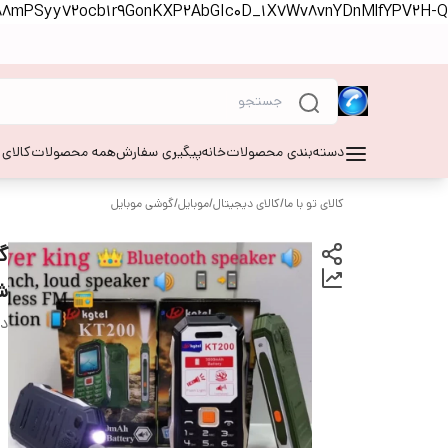
S88mPSyy72ocb1r9GonKXP2AbGIc0D_1X7Wv8vnYDnMlfYPV2H-Q
دسته‌بندی محصولات
خانه
پیگیری سفارش
همه محصولات
کالای
کالای تو با ما
/
کالای دیجیتال
/
موبایل
/
گوشی موبایل
ش
دس