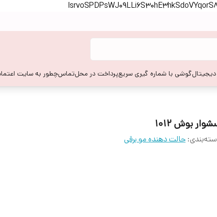
lsrvoSPDPsWJ09LLi6S30hE3hkSdoVYqor
 دیجیتال
گوشی با شماره گیری سریع
پرداخت در محل
تماس
چطور به سایت اعتماد
وار بوش 1012
ته‌بندی
:
حالت دهنده مو برقی