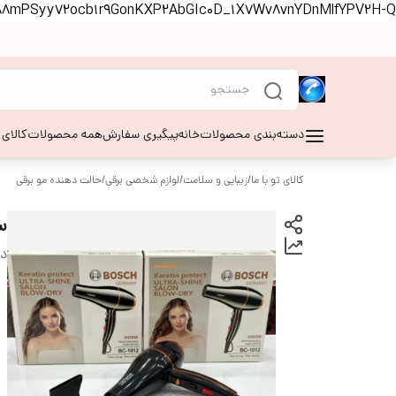
S88mPSyy72ocb1r9GonKXP2AbGIc0D_1X7Wv8vnYDnMlfYPV2H-Q
دسته‌بندی محصولات
خانه
پیگیری سفارش
همه محصولات
کالای
کالای تو با ما
/
زیبایی و سلامت
/
لوازم شخصی برقی
/
حالت دهنده مو برقی
سش
دس