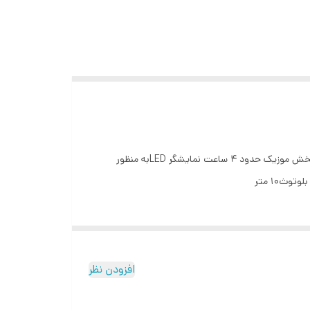
نوع محصول هندزفری بلوتوث دوتایی نسخه بلوتوث5.2. میکروفون و امکان مکالمه مجهز به میکروفن داخلی HD. میزان شارژدهیدر حالت پخش موزیک حدود 4 ساعت نمایشگر LEDبه منظور
افزودن نظر