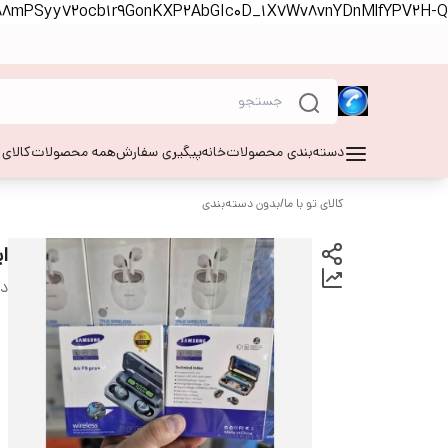
S88mPSyy72ocb1r9GonKXP2AbGIc0D_1X7Wv8vnYDnMlfYPV2H-Q
دسته‌بندی محصولات
خانه
پیگیری سفارش
همه محصولات
کالای
کالای تو با ما
/
بدون دسته‌بندی
ایرپ
دس