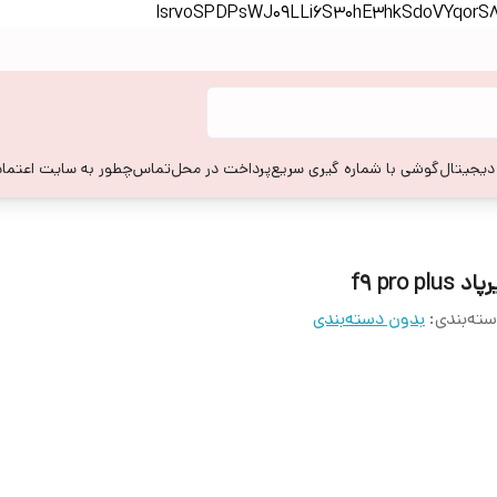
lsrvoSPDPsWJ09LLi6S30hE3hkSdoVYqor
 دیجیتال
گوشی با شماره گیری سریع
پرداخت در محل
تماس
چطور به سایت اعتماد
اد f9 pro plus
ته‌بندی
:
بدون دسته‌بندی