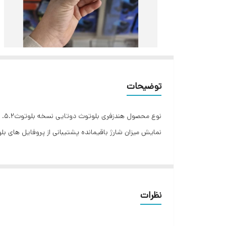
توضیحات
نمایش میزان شارژ باقیمانده پشتیبانی از پروفایل های بلوتوثHSP/HFP/A2DP/AVRCP. قابلیت استفاده به عنوان پاوربانکدارد برد اتصال ب
نظرات