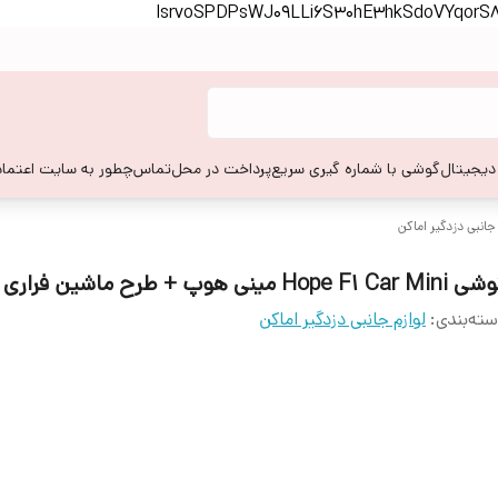
lsrvoSPDPsWJ09LLi6S30hE3hkSdoVYqor
 دیجیتال
گوشی با شماره گیری سریع
پرداخت در محل
تماس
چطور به سایت اعتماد
 جانبی دزدگیر اماکن
Hope F1 Car M مینی هوپ + طرح ماشین فراری
ته‌بندی
:
لوازم جانبی دزدگیر اماکن