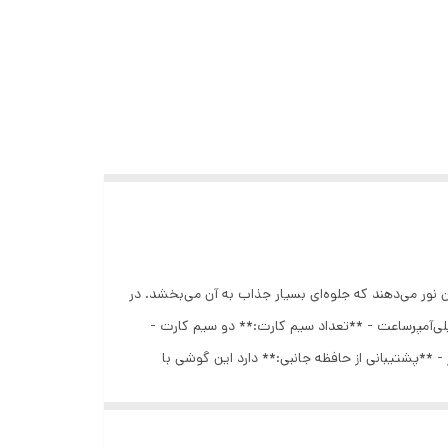
ای آن نور می‌دهند که جلوه‌ای بسیار جذاب به آن می‌بخشد. در
مشخصات کلیدی این گوشی می‌پردازیم: - **حافظه داخلی:** 8 مگابایت - **سیستم عامل:** ساده - **ظرفیت باتری:** 1000 میلی‌آمپرساعت - **تعداد سیم کارت:** دو سیم کارت -
* Nokia - **اندازه صفحه نمایش:** 1.8 اینچ - **رنگ:** مشکی - **ابعاد گوشی:** 121 * 50 * 14.5 میلی‌متر - **پشتیبانی از حافظه جانبی:** دارد این گوشی با
. اگر سوال دیگری دارید یا به اطلاعات بیشتری نیاز
لی شیک و در رنگ های متنوع تولید شده است گوشی موبایل دکمه ای انگشتی هوپ اف یک طرح فراری