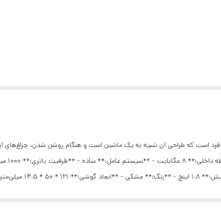
جذاب و منحصر به فرد است که طراحی آن شبیه به یک ماشین است و هنگام روشن شدن، چراغ‌ه
ادامه به 
**وزن:** 85 گرم - **برند:*
 یک گوشی متفاوت و در عین حال کاربردی هستند، گزینه‌ای مناسب به شمار می‌آید
دارید، خوشحال می‌شوم کمک کنم! گوشی طرح ماشین فراری شرکت هوپ F1 mini Hope خی