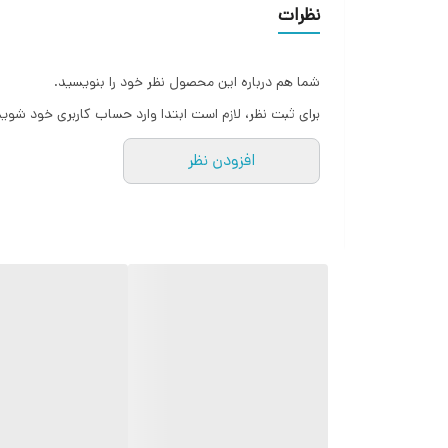
hope F1 dual sim Ferrari Shape Metal Camera Mobile orginal دوسیم کارت رمخور دوربین دار دارای چراغ قوه م
نظرات
شما هم درباره این محصول نظر خود را بنویسید.
برای ثبت نظر، لازم است ابتدا وارد حساب کاربری خود شوید
افزودن نظر