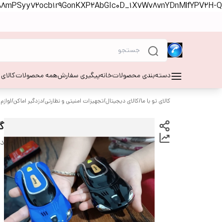
S88mPSyy72ocb1r9GonKXP2AbGIc0D_1X7Wv8vnYDnMlfYPV2H-Q
دسته‌بندی محصولات
خانه
پیگیری سفارش
همه محصولات
کالای
کالای تو با ما
/
کالای دیجیتال
/
تجهیزات امنیتی و نظارتی
/
دزدگیر اماکن
/
لوازم
گوشی ini
دس