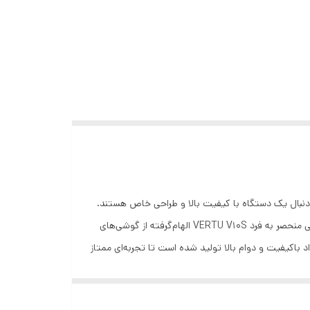
 افرادی است که به دنبال یک دستگاه با کیفیت بالا و طراحی خاص هستند.
این گوشی ترکیبی از زیبایی و کارایی است که آن را در زمره گوشی‌های لاکچری قرار می‌دهد. #### ویژگی‌ها: - **طرح سیگنچر ورتو:** طراحی منحصر به فرد VERTU V10S الهام‌گرفته از گوشی‌های
 باکیفیت و دوام بالا تولید شده است تا تجربه‌ای ممتاز
ت این محصول است. - **دو سیم‌کارته:** قابلیت دو سیم‌کارته به کاربران اجازه می‌دهد
ست. - **طراحی خوش دست:** ابعاد و طراحی ارگونومیک