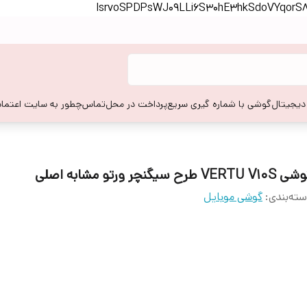
lsrvoSPDPsWJ09LLi6S30hE3hkSdoVYqor
 دیجیتال
گوشی با شماره گیری سریع
پرداخت در محل
تماس
چطور به سایت اعتماد
VERTU V1 طرح سیگنچر ورتو مشابه اصلی
ته‌بندی
:
گوشی موبایل