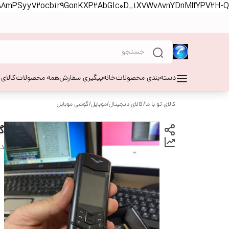
S88mPSyy72ocb1r9GonKXP2AbGIc0D_1X7Wv8vnYDnMlfYPV2H-Q
دسته‌بندی محصولات
خانه
پیگیری سفارش
همه محصولات
کالای
کالای تو با ما
/
کالای دیجیتال
/
موبایل
/
گوشی موبایل
گوشی 0S
دس