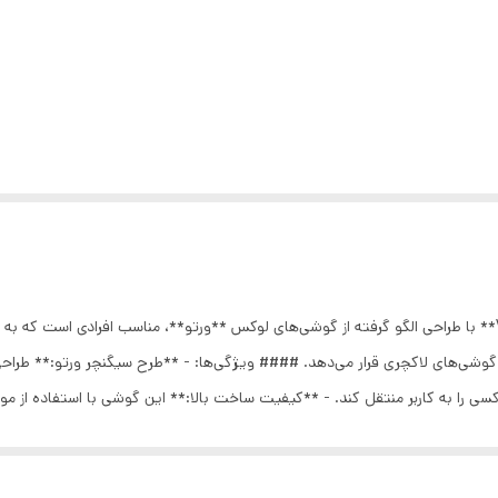
### معرفی گوشی VERTU V10S گوشی **VERTU V10S** با طراحی الگو گرفته از گوشی‌های لوکس **ورتو**، مناسب
را به کاربر منتقل کند. - **کیفیت ساخت بالا:** این گوشی با استفاده از مواد
از استفاده فراهم کند. - **لوگو VERTU:** وجود لوگو اصلی VERTU بر روی دستگاه، بیان‌کننده زیبایی و اصال
ن ویژگی برای کاربرانی که به مدیریت تماس‌ها اهمیت می‌دهند، بسیار کاربردی ا