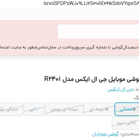
lsrvoSPDPsWJ09LLi6S30hE3hkSdoVYqor
 دیجیتال
گوشی با شماره گیری سریع
پرداخت در محل
تماس
چطور به سایت اعتماد
وشی موبایل جی ال ایکس مدل R2401
ند:
جی ال ایکس
نگ
مشکی
سرمه ای
سرمه ای روشن
آبی
مشکی برا
آبی تیره
ته‌بندی
:
گوشی موبایل