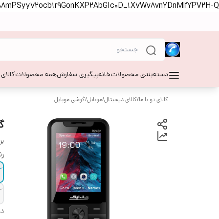
S88mPSyy72ocb1r9GonKXP2AbGIc0D_1X7Wv8vnYDnMlfYPV2H-Q
دسته‌بندی محصولات
خانه
پیگیری سفارش
همه محصولات
کالای
کالای تو با ما
/
کالای دیجیتال
/
موبایل
/
گوشی موبایل
گ
بر
ر
دس