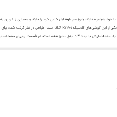
وتوث
:
دارد
زه‌ی اندازه صفحه نمایش
:
2.0 تا 2.4 اینچ
یک سنسور دوربین با رزولوشن QVGA
دازه
:
2.4 اینچ
ود به‌همراه دارند، هنوز هم طرفداران خاص خود را دارند و بسیاری از کاربران به
عاد
:
14.1×52.5×123
QVGA
شرکت GLX محصولات متنوعی را روانه بازار کرده است که یکی از این گوشی‌ه
کلاسیک از آن بهره برده‌اند. در نمای رو‌به‌رویی، GLX R2401 به صفحه‌نمایش با ابعاد 2.4
2G
صفحه نمایش رنگی
FM
ندارد
رجیسترده شده
.
microUSB
1 ماژول دوربین