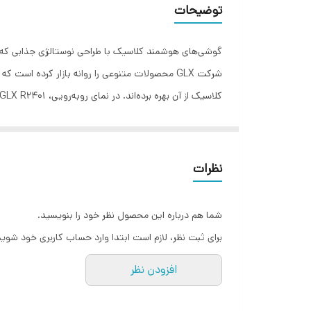
بل
توضیحات
با
قابلیت‌های دوربین
ان
گوشی‌های هوشمند کلاسیک با طراحی نوستالژی جذابی که با خ
رزولوشن عکس
اب
شبکه های ارتباطی
سایر قابلیت‌ها
همانند بسیاری از گوشی‌های کلاسیک، به ازای هر بار شارژ 100 درصدی، توانایی ارائه طول عمر مفید (زمان آماده به‌کار) بسیار خوب و قابل قبولی را دارد.
رادیو
نظرات
دوربین سلفی
شما هم درباره این محصول نظر خود را بنویسید.
رجیستری
برای ثبت نظر، لازم است ابتدا وارد حساب کاربری خود شوید
درگاه‌های ارتباطی
افزودن نظر
دوربین‌های پشت گوشی