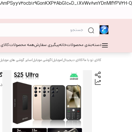
S88mPSyy72ocb1r9GonKXP2AbGIc0D_1X7Wv8vnYDnMlfYPV2H-Q
دسته‌بندی محصولات
خانه
پیگیری سفارش
همه محصولات
کالای
کالای تو با ما
/
کالای دیجیتال
/
موبایل
/
گوشی موبایل
/
سایر گوشی های موبایل
گوش
دس