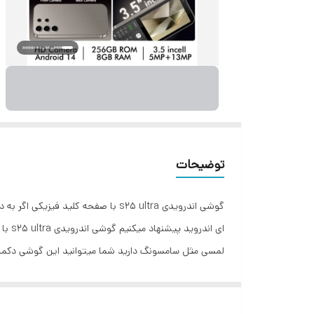
توضیحات
ای ا
مگاپیکسلی گوشی اندرویدی s25 ultra با صفحه کلید فیزیکی گوشی s25 ultra دکمه ای هوشمند اندروید +قابلیت نصب برنامه