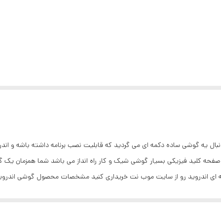
ندروید پیشنهاد میکنیم گوشی اندرویدی s25 ultra با صفحه کلید فیزیکی بسیار گوشی شیک و کار راه انداز می 