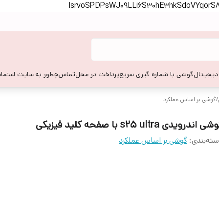
lsrvoSPDPsWJ09LLi6S30hE3hkSdoVYqor
 دیجیتال
گوشی با شماره گیری سریع
پرداخت در محل
تماس
چطور به سایت اعتماد
/
گوشی بر اساس عملکرد
ی اندرویدی s25 ultra با صفحه کلید فیزیکی
ته‌بندی
:
گوشی بر اساس عملکرد