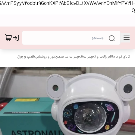
lsrvoSPDPsWJ09LLi6S30hE3hkSdoVYqorS88mPSyy72ocb1r9G
لامپ و چراغ
/
نور و ر