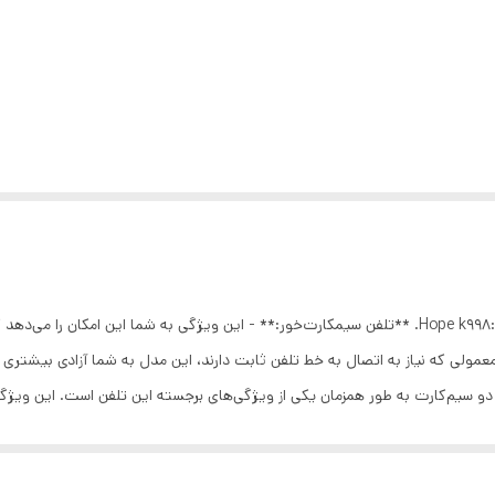
### ویژگی‌های اصلی تلفن رومیزی سیمکارت خور مدل Hope k998: 1. **تلفن سیمکارت‌خور:** - این ویژگی ب
 معمولی که نیاز به اتصال به خط تلفن ثابت دارند، این مدل به شما آزادی بیشتر
کان استفاده از دو سیم‌کارت به طور همزمان یکی از ویژگی‌های برجسته این تلفن است. این
 و یک شماره شخصی) بسیار کاربردی است. 3. **زبان فارسی:** - این دستگاه به طور کامل از زبان فارسی پشتیبانی می
تنظ