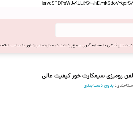
lsrvoSPDPsWJ09LLi6S30hE3hkSdoVYqor
 دیجیتال
گوشی با شماره گیری سریع
پرداخت در محل
تماس
چطور به سایت اعتماد
لفن رومیزی سیمکارت خور کیفیت عالی
ته‌بندی
:
بدون دسته‌بندی