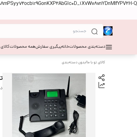
S88mPSyy72ocb1r9GonKXP2AbGIc0D_1X7Wv8vnYDnMlfYPV2H-Q
دسته‌بندی محصولات
خانه
پیگیری سفارش
همه محصولات
کالای
کالای تو با ما
/
بدون دسته‌بندی
ت
دس