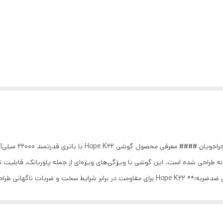
### گوشی  22000mAh
طراحی شده است. این گوشی با ویژگی‌های ویژه‌ای از جمله پاوربانک، قابلیت تغ
شما را برآورده می‌کند. #### ویژگی‌های کلیدی - **طراحی ضدضربه:** Hope K22 برای مقاومت در
**باتری فوق‌العاده 22000 میلی‌آمپری:** این باتری قوی به شما امکان می‌دهد ساعت‌های طولانی از دستگاه