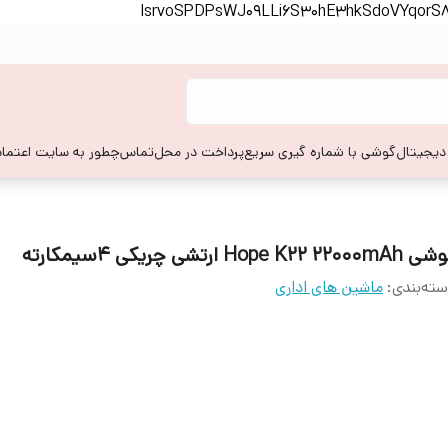
lsrvoSPDPsWJ09LLi6S30hE3hkSdoVYqor
 دیجیتال
گوشی با شماره گیری سریع
پرداخت در محل
تماس
چطور به سایت اعتماد
Hope K22 22000m ارتشی چریکی 4سیمکارته
ته‌بندی
:
ماشین های اداری