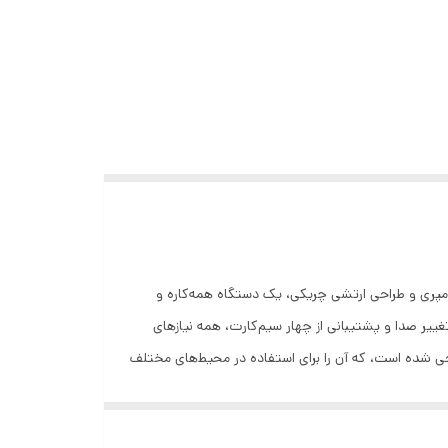
Hope K22: انتخابی عالی برای ماجراجویان #### معرفی محصول گوشی Hope K22 با باتری قدرتمند 22000 میلی‌آمپری و طراحی ارتشی چریکی، یک دستگاه همه‌کاره و
ییر صدا و پشتیبانی از چهار سیم‌کارت، همه نیازهای
 برابر شرایط سخت و ضربات ناگهانی طراحی شده است، که آن را برای استفاده در محیط‌های مختلف
 خود استفاده کنید و به عنوان پاوربانک برای شارژ دیگر دستگاه‌ها نیز
خدمت کند. - **دو چراغ قوه قوی:** با دو چراغ قوه قدرتمند، این گوشی به شما کمک می‌کند تا در هر شرایط کم‌نوری، مسیر خود را به خوبی روشن کنید. - **لیزر:** Hope K22 دارای یک لیزر است