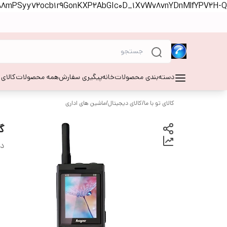
S88mPSyy72ocb1r9GonKXP2AbGIc0D_1X7Wv8vnYDnMlfYPV2H-Q
دسته‌بندی محصولات
خانه
پیگیری سفارش
همه محصولات
کالای
کالای تو با ما
/
کالای دیجیتال
/
ماشین های اداری
گوشی Ah
دس