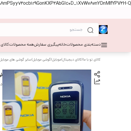
S88mPSyy72ocb1r9GonKXP2AbGIc0D_1X7Wv8vnYDnMlfYPV2H-Q
دسته‌بندی محصولات
خانه
پیگیری سفارش
همه محصولات
کالای
کالای تو با ما
/
کالای دیجیتال
/
موبایل
/
گوشی موبایل
/
سایر گوشی های موبایل
نوکیا 00
دس