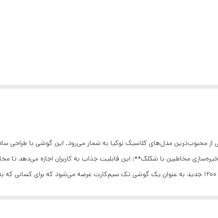
ه است، یکی از محبوب‌ترین مدل‌های کلاسیک نوکیا به شمار می‌رود. این گوشی با طراحی س
لیدی این مدل عبارتند از: 1. **حافظه ذخیره‌سازی مخاطبین با شکلک‌**: این قابلیت جذاب به کاربران اجاز
کاربری بهتری را فراهم می‌کند. 2. **تک سیم‌کارت**: نوکیا 1200 جدید به عنوان یک گوشی تک سیم‌کارت عرضه 
رف باتری آن بسیار کم است و می‌تواند مدت زمان طولانی‌تری را بدون نیاز به شار