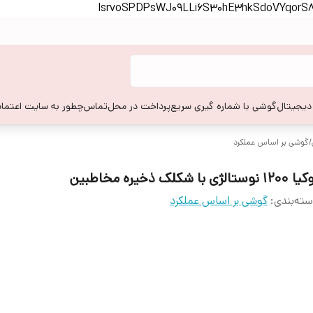
lsrvoSPDPsWJ09LLi6S30hE3hkSdoVYqor
 دیجیتال
گوشی با شماره گیری سریع
پرداخت در محل
تماس
چطور به سایت اعتماد
/
گوشی بر اساس عملکرد
12 نوستالژی با شکلک ذخیره مخاطبین
ته‌بندی
:
گوشی بر اساس عملکرد