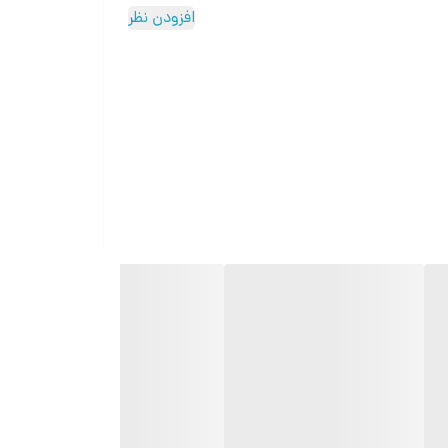
 دوربیلی که امکان عکاسی ساده و ثبت لحظات را برای شما
افزودن نظر
 و عمر آن - **عمر باتری**: باتری با ظرفیت بالا که به شما این
 از گوشی استفاده کنید. ## نتیجه‌گیری گوشی نوکیا تاشو 2760 فلیپ با طراحی هوشمندانه و ویژگی‌های مناسب، انتخابی ایده‌آل برای تمامی
اه مطمئن در زندگی روزمره شما تبدیل شود. اگر به دنبال یک گوشی ساده و کارآمد