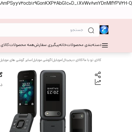
S88mPSyy72ocb1r9GonKXP2AbGIc0D_1X7Wv8vnYDnMlfYPV2H-Q
دسته‌بندی محصولات
خانه
پیگیری سفارش
همه محصولات
کالای
کالای تو با ما
/
کالای دیجیتال
/
موبایل
/
گوشی موبایل
/
سایر گوشی های موبایل
گو
دس