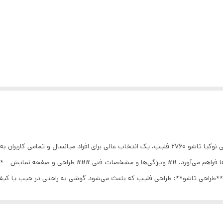
# گوشی نوکیا تاشو 2760 فلیپ ## معرفی محصول گوشی نوکیا تاشو 2760 فلیپ، یک انتخاب عالی برای 
پیام‌ها فراهم می‌آورد. ## ویژگی‌ها و مشخصات فنی ### طراحی و صفحه نمایش -
 - **طراحی تاشو**: طراحی فلیپ که باعث می‌شود گوشی به راحتی در جیب یا کی
بزرگ و قابل لمس که کار با گوشی را برای تمامی افراد، به خصوص میانسالان، بس