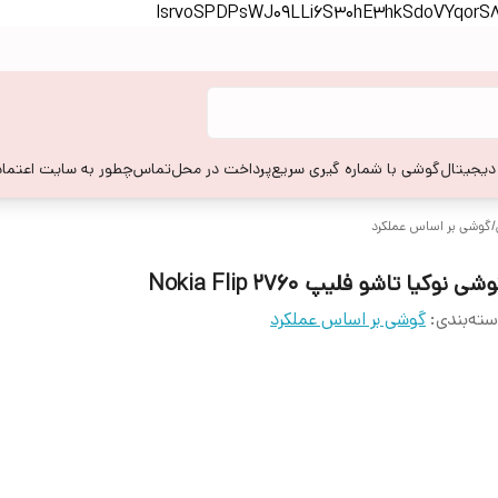
lsrvoSPDPsWJ09LLi6S30hE3hkSdoVYqor
 دیجیتال
گوشی با شماره گیری سریع
پرداخت در محل
تماس
چطور به سایت اعتماد
/
گوشی بر اساس عملکرد
شی نوکیا تاشو فلیپ 2760 Nokia Flip
ته‌بندی
:
گوشی بر اساس عملکرد