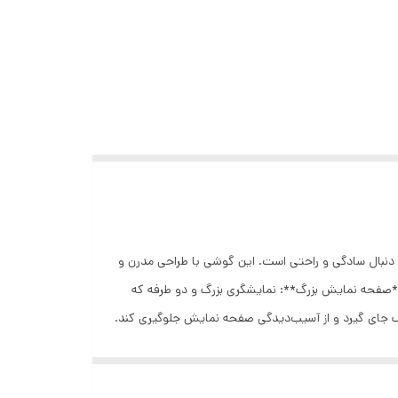
افراد میانسال و تمامی کاربران به دنبال سادگی و راحتی است. این گوشی با طراحی مدرن و
 **صفحه نمایش بزرگ**: نمایشگری بزرگ و دو طرفه که
ف جای گیرد و از آسیب‌دیدگی صفحه نمایش جلوگیری کند.
یار راحت و دلچسب می‌سازد. - **دو سیمکارته**: قابلیت
استفاده از دو سیمکارت به طور همزمان، برای مدیریت شماره‌های مختلف و راحت‌تر کردن ارتباطات روزمره. ### شارژ و اتصال - **شارژر Type-C**: پشتیبانی از درگاه شارژ Type-C که اتصال