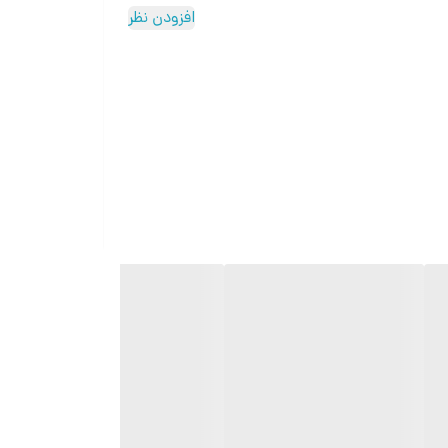
افزودن نظر
صفحه نمایش رنگی , صفحه نمایش لمسی , کنترل موسیقی (Music Player) , قابلیت مکالمه مستقیم , قابلیت مکالمه از