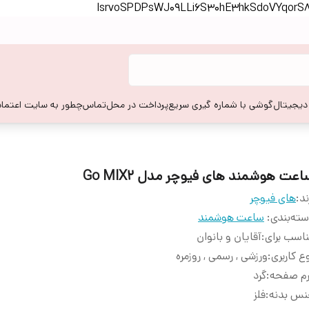
lsrvoSPDPsWJ09LLi6S30hE3hkSdoVYqor
 دیجیتال
گوشی با شماره گیری سریع
پرداخت در محل
تماس
چطور به سایت اعتماد
عت هوشمند های فیوچر مدل Go MIX2
ند:
های فیوچر
ته‌بندی
:
ساعت هوشمند
اسب برای
:
آقایان و بانوان
ع کاربری
:
ورزشی , رسمی , روزمره
رم صفحه
:
گرد
نس بدنه
:
فلز