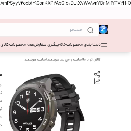
S88mPSyy72ocb1r9GonKXP2AbGIc0D_1X7Wv8vnYDnMlfYPV2H-Q
دسته‌بندی محصولات
خانه
پیگیری سفارش
همه محصولات
کالای
کالای تو با ما
/
ساعت و مچ بند هوشمند
/
ساعت هوشمند
سا
بر
دس
من
نو
ف
ج