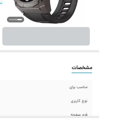
ج
نم
نو
تو
قا
س
ه
ان
ر
فن
مشخصات
تو
ات
مناسب برای
ح
نو
نوع کاربری
ظر
فرم صفحه
ر
جنس بدنه