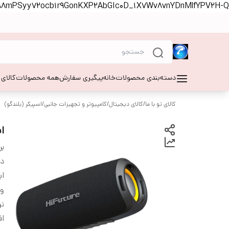
S88mPSyy72ocb1r9GonKXP2AbGIc0D_1X7Wv8vnYDnMlfYPV2H-Q
دسته‌بندی محصولات
خانه
پیگیری سفارش
همه محصولات
کالای
کالای تو با ما
/
کالای دیجیتال
/
کامپیوتر و تجهیزات جانبی
/
اسپیکر (بلندگو)
اس
بر
دس
اب
و
نو
اق