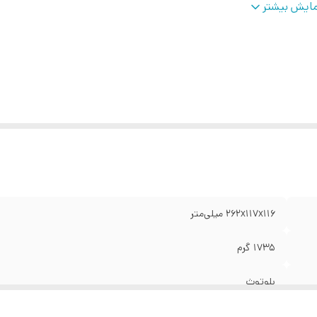
ت زمان شارژ شدن
:
3-5
ایش بیشتر
ن هر ستلایت (تکه)
:
1000 گرم
بع انرژی
:
باتری
فیت باتری
:
4000 میلی آمپر ساعت
بط‌ها
:
Bluetooth
ان خروجی کلی
:
45 وات
نگ
:
مشکی
262x117x116 میلی‌متر
1735 گرم
بلوتوث
ندارد