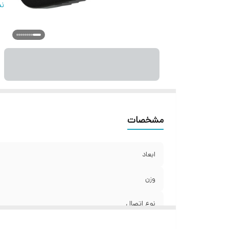
مد
نم
وز
من
ظر
را
تو
ر
مشخصات
ابعاد
وزن
نوع اتصال
اقلام همراه بلندگو