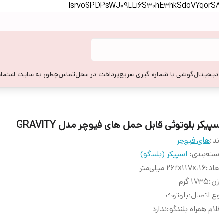
lsrvoSPDPsWJ09LLi6S30hE3hkSdoVYqor
 دیجیتال
گوشی با شماره گیری سریع
پرداخت در محل
تماس
چطور به سایت اعتماد
پیکر بلوتوثی قابل حمل های فیوچر مدل GRAVITY
ند:
های فیوچر
ته‌بندی
:
اسپیکر (بلندگو)
عاد
:
262x117x116 میلی‌متر
زن
:
1735 گرم
ع اتصال
:
بلوتوث
لام همراه بلندگو
:
ندارد