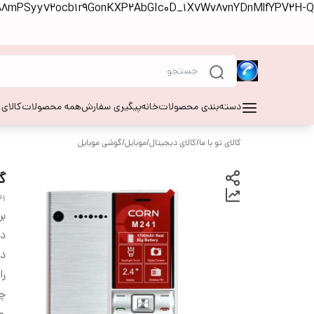
S88mPSyy72ocb1r9GonKXP2AbGIc0D_1X7Wv8vnYDnMlfYPV2H-Q
دسته‌بندی محصولات
خانه
پیگیری سفارش
همه محصولات
کالای
کالای تو با ما
/
کالای دیجیتال
/
موبایل
/
گوشی موبایل
گو
41
بر
دس
دو
را
چر
جک 3.5