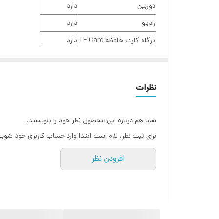
دوربین
دارد
درگاه کارت حافظه
رادیو
دارد
اندازه صفح نمایش
درگاه کارت حافظه TF Card
دارد
چراغ قوه
دارد
بلوتوث
جک 3.5 میلیمتری صدا
دارد
تعداد سیم کارت
نظرات
ظرفیت باتری
1400mAh
تعداد سیم کارت
دو سيم کارت
شما هم درباره این محصول نظر خود را بنویسید.
سایز صفحه نمایش
2.8 اينچ
برای ثبت نظر، لازم است ابتدا وارد حساب کاربری خود شوید
افزودن نظر