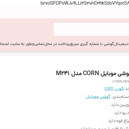
lsrvoSPDPsWJ09LLi6S30hE3hkSdoVYqor
 دیجیتال
گوشی با شماره گیری سریع
پرداخت در محل
تماس
چطور به سایت اعتماد
شی موبایل CORN مدل M241
CORN M2
ند:
کورن corn
ته‌بندی
:
گوشی موبایل
ربین
:
دارد
دیو
:
دارد
اغ قوه
:
دارد
 میلیمتری صدا
:
دارد