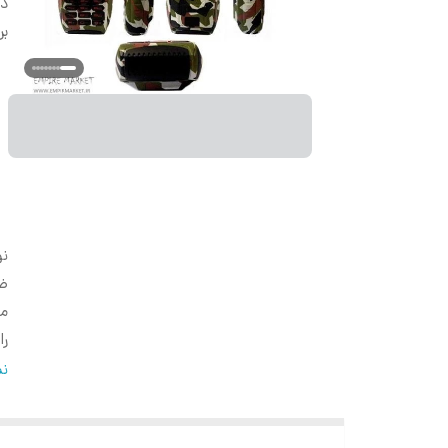
دس
بر
نو
ضب
م
را
رج
نم
ان
ضب