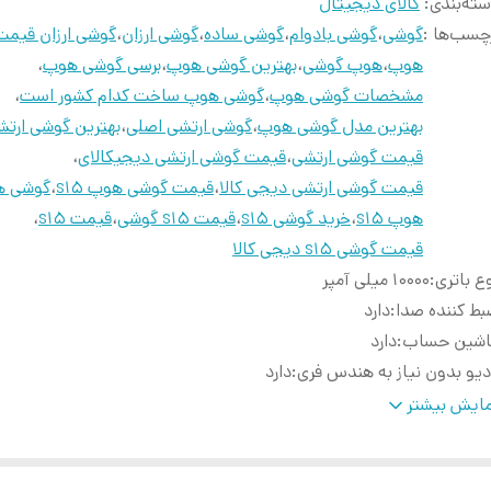
ته‌بندی
:
کالای دیجیتال
چسب‌ها :
گوشی
،
گوشی بادوام
،
گوشی ساده
،
گوشی ارزان
،
گوشی ارزان قیمت
هوپ
،
هوپ گوشی
،
بهترین گوشی هوپ
،
برسی گوشی هوپ
،
مشخصات گوشی هوپ
،
گوشی هوپ ساخت کدام کشور است
،
بهترین مدل گوشی هوپ
،
گوشی ارتشی اصلی
،
بهترین گوشی ارتش
قیمت گوشی ارتشی
،
قیمت گوشی ارتشی دیجیکالای
،
قیمت گوشی ارتشی دیجی کالا
،
قیمت گوشی هوپ s15
،
گوشی هوپ
هوپ s15
،
خرید گوشی s15
،
قیمت s15 گوشی
،
قیمت s15
،
قیمت گوشی s15 دیجی کالا
ع باتری
:
10000 میلی آمپر
ط کننده صدا
:
دارد
اشین حساب
:
دارد
دیو بدون نیاز به هندس فری
:
دارد
یستر
:
رجیستر شده
ایش بیشتر
دازه صفحه نمایش
:
2.4 اینچی
ط کننده تصویر
:
دارد