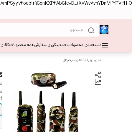
S88mPSyy72ocb1r9GonKXP2AbGIc0D_1X7Wv8vnYDnMlfYPV2H-Q
دسته‌بندی محصولات
خانه
پیگیری سفارش
همه محصولات
کالای
کالای تو با ما
/
کالای دیجیتال
گو
15
بر
گا