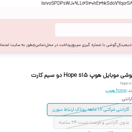
lsrvoSPDPsWJ09LLi6S30hE3hkSdoVYqor
 دیجیتال
گوشی با شماره گیری سریع
پرداخت در محل
تماس
چطور به سایت اعتماد
شی موبایل هوپ Hope s15 دو سیم کارت
hope s
ند:
hope هوپ
رانتی
گارانتی شرکتی 18 ماهه روناک ارتباط سورن
بدون گارانتی و فرصت تست 24 ساعته