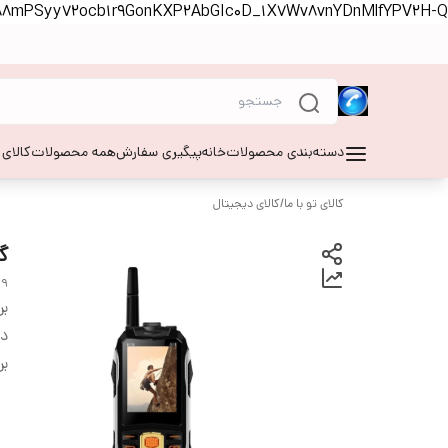
S88mPSyy72ocb1r9GonKXP2AbGIc0D_1X7Wv8vnYDnMlfYPV2H-Q
دسته‌بندی محصولات
خانه
پیگیری سفارش
همه محصولات
کالای
کالای تو با ما
/
کالای دیجیتال
گو
19
بر
دس
بر