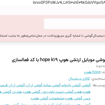
lsrvoSPDPsWJ09LLi6S30hE3hkSdoVYqor
 دیجیتال
گوشی با شماره گیری سریع
پرداخت در محل
تماس
چطور به سایت اعتماد
شی موبایل ارتشی هوپ hope k19 با کد فعالسازی
hope k
ند:
hope هوپ
ته‌بندی
:
کالای دیجیتال
چسب‌ها :
گوشی
،
گوشی بادوام
،
گوشی ساده
،
گوشی ارزان
،
گوشی ارزان قیمت
هوپ
،
هوپ گوشی
،
تست تلویزیون گوشی هوپ
،
بهترین گوشی 
برسی گوشی هوپ
،
مشخصات گوشی هوپ
،
گوشی هوپ ساخت کدام کشور است
،
بهترین مدل گوشی هوپ
،