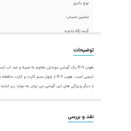
نوع باتری
رج
ت
ماشین حساب
گیره نگه دارنده
لیست سیاه
توضیحات
اندازه صفحه نمایش
ویژگی‌های خاص
اینچی است. هوپ K19 از چهار سیم کارت و کارت حافظه جانبی پشتیبانی می کند.
از دیگر ویژگی های این گوشی می توان به موارد زیر اشاره ک
ضبط کننده تصویر
باتری 22000 میلی آمپر ساعتی
تعداد سیم کارت
چراغ قوه LED قدرتمند
بلندگوی بلند
رادیو بدون نیاز به هندس فری
نقد و بررسی
رادیو FM
پاور بانک