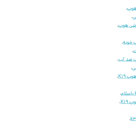
هوپ
،
ی
،
وشی هوپ
،
 خوبه
،
ت
،
 ضد آب
،
ی
،
پ K19
،
،
K19
،
،