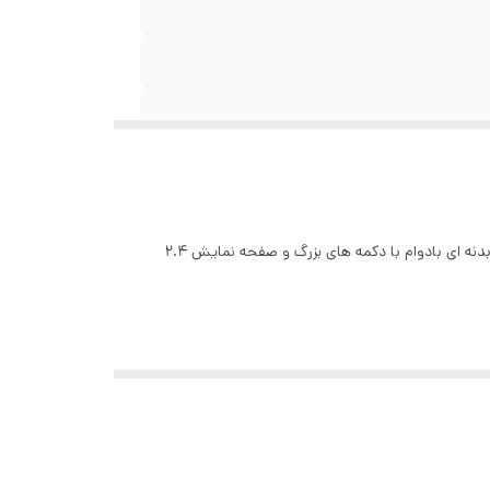
هوپ K19 یک گوشی موبایل مقاوم به ضربه و ضد آب (سطحی) است که برای استفاده در شرایط سخت طراحی شده است. این گوشی دارای بدنه ای بادوام با دکمه های بزرگ و صفحه نمایش 2.4