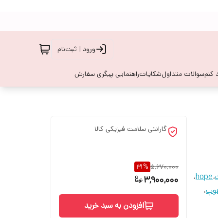
ورود | ثبت‌نام
 کنم
سوالات متداول
شکایات
راهنمایی پیگری سفارش
گارانتی سلامت فیزیکی کالا
31
%
5,670,000
،
hope
،
3,900,000
هوپ
،
افزودن به سبد خرید