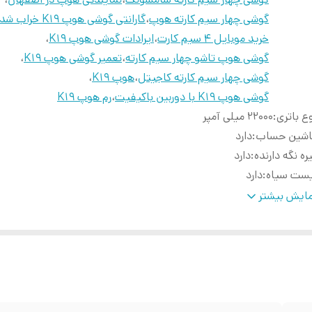
گوشی چهار سیم کارته هوپ
،
گارانتی گوشی هوپ K19 خراب شد
خرید موبایل 4 سیم کارت
،
ایرادات گوشی هوپ K19
،
گوشی هوپ تاشو چهار سیم کارته
،
تعمیر گوشی هوپ K19
،
گوشی چهار سیم کارته کاجیتل
،
هوپ K19
،
گوشی هوپ K19 با دوربین باکیفیت
،
رم هوپ K19
ع باتری
:
22000 میلی آمپر
اشین حساب
:
دارد
ره نگه دارنده
:
دارد
یست سیاه
:
دارد
دازه صفحه نمایش
:
2.4 اینچی
ایش بیشتر
ژگی‌های خاص
:
دارای بدنه مقاوم
ط کننده تصویر
:
دارد
داد سیم کارت
:
4 عدد
دیو بدون نیاز به هندس فری
:
دارد
ور بانک
:
دارد
ط کننده صدا
:
دارد