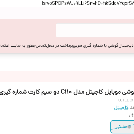
lsrvoSPDPsWJ09LLi6S30hE3hkSdoVYqor
 دیجیتال
گوشی با شماره گیری سریع
پرداخت در محل
تماس
چطور به سایت اعتماد
ی موبایل کاجیتل مدل C110 دو سیم کارت شماره گیری سریع
KGTEL C1
ند:
کاجیتل
نگ
مشکی