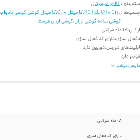
ته‌بندی
:
کالای دیجیتال
چسب‌ها :
C110
،
KGTEL C110
،
کاجیتل C110
،
کاجیتل
،
گوشی
،
گوشی بادوام
،
گوشی ساده
،
گوشی ارزان
،
گوشی ارزان قیمت
رانتی
:
18 ماه شرکتی
فعال سازی
:
دارای کد فعال سازی
بلیت‌های دوربین
:
دوربین دارد
قویم
:
دارد
بط صدا در حین صحبت
:
دارد
ایش بیشتر
یستر
:
رجیستر شده
زان شارژ آماده به کار
:
30 روز در حالت آماده به کار
شخصات باتری
:
باتری لیتیوم یونی با ظرفیت 1150 میلی‌آمپر
ط کننده تصویر
:
دارد
اره گیری سریع
:
دارد
اشین حساب
:
دارد
18 ماه شرکتی
دیو بدون نیاز به هندس فری
:
دارد
عاد
:
15.1 × 46 × 110.46 میلی‌متر
دارای کد فعال سازی