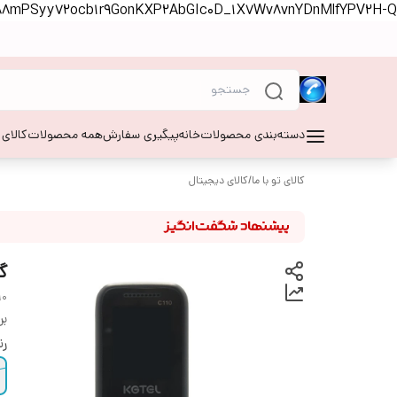
S88mPSyy72ocb1r9GonKXP2AbGIc0D_1X7Wv8vnYDnMlfYPV2H-Q
دسته‌بندی محصولات
خانه
پیگیری سفارش
همه محصولات
کالای
کالای تو با ما
/
کالای دیجیتال
گوش
10
بر
ر