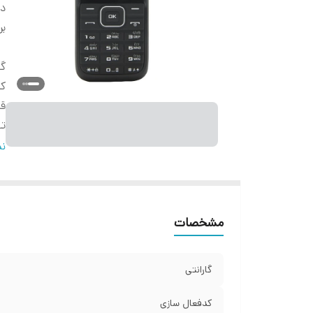
دس
بر
گا
کد
قا
ت
ض
نم
رج
می
م
مشخصات
ضب
شم
م
گارانتی
را
اب
کدفعال سازی