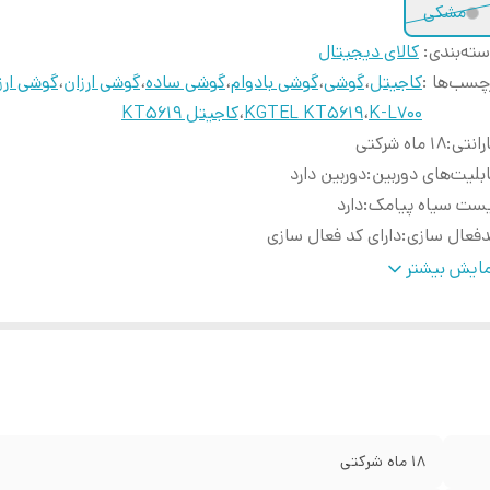
مشکی
ته‌بندی
:
کالای دیجیتال
چسب‌ها :
کاجیتل
،
گوشی
،
گوشی بادوام
،
گوشی ساده
،
گوشی ارزان
،
گوشی ارز
K-L700
،
KGTEL KT5619
،
کاجیتل KT5619
رانتی
:
18 ماه شرکتی
بلیت‌های دوربین
:
دوربین دارد
ست سیاه پیامک
:
دارد
فعال سازی
:
دارای کد فعال سازی
اره گیری سریع
:
دارد
ایش بیشتر
اشین حساب
:
دارد
ژگی‌های خاص
:
دارای بدنه مقاوم
تری
:
1150 میلی آمپر
داد سیم کارت
:
دو عدد
زان شارژ آماده به کار
:
30 روز در حالت استندبای
ای جادویی (تبدیل صدا در حین صحبت مرد به زن و زن به مرد )
:
دارد
18 ماه شرکتی
دیو بدون نیاز به هندس فری
:
دارد