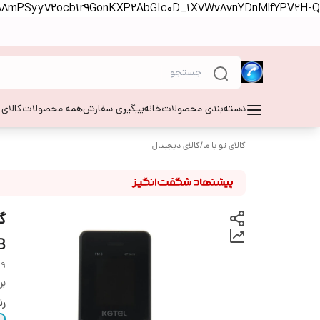
S88mPSyy72ocb1r9GonKXP2AbGIc0D_1X7Wv8vnYDnMlfYPV2H-Q
دسته‌بندی محصولات
خانه
پیگیری سفارش
همه محصولات
کالای
کالای تو با ما
/
کالای دیجیتال
B
19
بر
ر