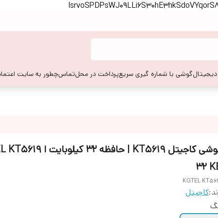
lsrvoSPDPsWJ09LLi6S30hE3hkSdoVYqor
 دیجیتال
گوشی با شماره گیری سریع
پرداخت در محل
تماس
چطور به سایت اعتماد
گوشی کاجیتل KT5619 | حافظه 32 کیلو
32 K
KGTEL KT56
ند:
کاجیتل
نگ