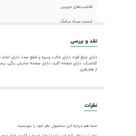
اب
قابلیت‌های دوربین
ان
لیست سیاه پیامک
نو
جو
کدفعال سازی
ل
نقد و بررسی
نگه
شماره گیری سریع
ت
دارای چراغ قوه، دارای حالت ویبره و قطع صدا، دارای اعلام صوتی، دارای دفترچه تلفن با امکان اف
کلاسیک، دارای صفحه کلید، دارای صفحه نمایش رنگی، پشتی
ماشین حساب
ضب
از هندزفری
ضب
ویژگی‌های خاص
ض
رج
باتری
نظرات
تعداد سیم کارت
میزان شارژ آماده به کار
شما هم درباره این محصول نظر خود را بنویسید.
برای ثبت نظر، لازم است ابتدا وارد حساب کاربری خود شوید