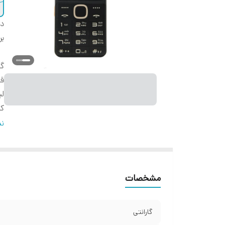
دس
بر
گا
قا
لی
کد
شم
نم
م
وی
با
مشخصات
تع
می
صد
گارانتی
را