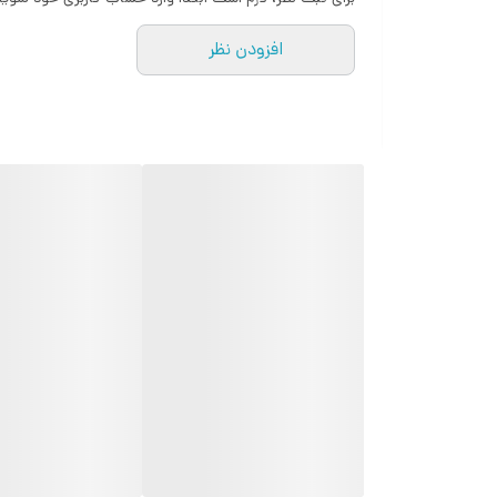
صدای جادویی (تبدیل صدا در حین صحبت مرد به زن و 
به مرد )
افزودن نظر
رادیو بدون نیاز به هندس فری
ابعاد
اندازه صفحه نمایش
نوع باتری
جواب تلفن با هر کلید در گوشی
لیست سیاه
نگه داشتن انرژی (power saving)
تقویم