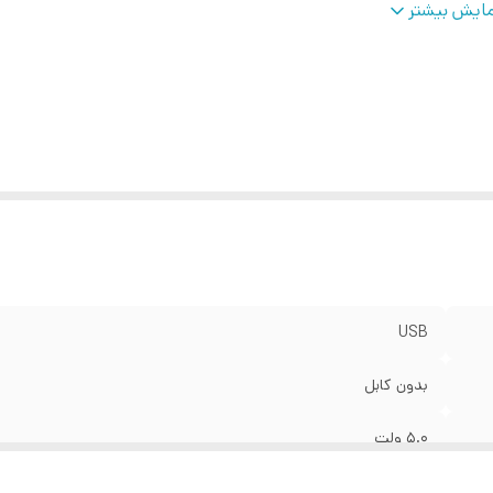
وضیحات
:
شارژ تمامی دستگاهایی که با پورت USB قابل شارژ 
ایش بیشتر
با سرعت با
Micro SD
داد درگاه خروجی
:
دو عدد
بلیت‌های شارژر
:
امکان شارژ کردن سریع‌تر موبایل (با شدت‌جریان 2.0 آمپر و بالاتر)
نگ
:
مشکی
USB
بدون کابل
5.0 ولت
1.0 آمپر مخصوص موبایل , 2.4 آمپر مخصوص تبلت و موبایل