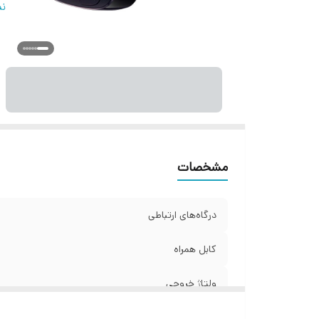
ت
نم
تع
قا
ر
مشخصات
درگاه‌های ارتباطی
کابل همراه
ولتاژ خروجی
شدت جریان خروجی