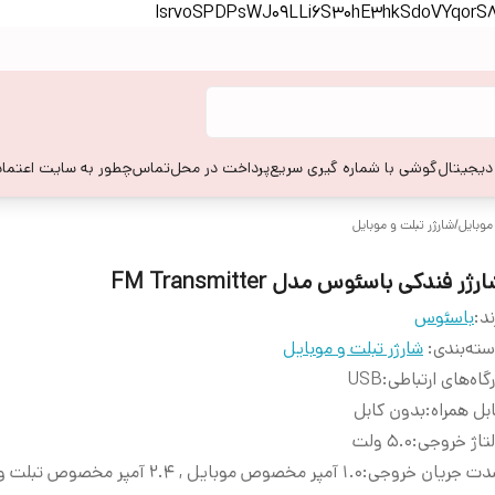
lsrvoSPDPsWJ09LLi6S30hE3hkSdoVYqor
 دیجیتال
گوشی با شماره گیری سریع
پرداخت در محل
تماس
چطور به سایت اعتماد
موبایل
/
شارژر تبلت و موبایل
رژر فندکی باسئوس مدل FM Transmitter
ند:
باسئوس
ته‌بندی
:
شارژر تبلت و موبایل
گاه‌های ارتباطی
:
USB
بل همراه
:
بدون کابل
تاژ خروجی
:
5.0 ولت
دت جریان خروجی
:
1.0 آمپر مخصوص موبایل , 2.4 آمپر مخصوص تبلت و موبایل