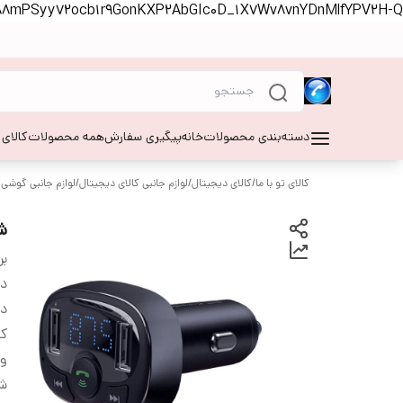
S88mPSyy72ocb1r9GonKXP2AbGIc0D_1X7Wv8vnYDnMlfYPV2H-Q
دسته‌بندی محصولات
خانه
پیگیری سفارش
همه محصولات
کالای
کالای تو با ما
/
کالای دیجیتال
/
لوازم جانبی کالای دیجیتال
/
لوازم جانبی گوشی 
شا
بر
دس
در
کا
ول
ش