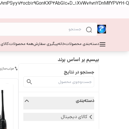
S88mPSyy72ocb1r9GonKXP2AbGIc0D_1X7Wv8vnYDnMlfYPV2H-Q
دسته‌بندی محصولات
خانه
پیگیری سفارش
همه محصولات
کالای
بیسیم بر اساس برند
مرتب‌سازی
جستجو در نتایج
دسته‌بندی
کالای دیجیتال