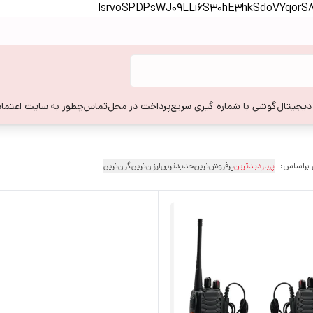
lsrvoSPDPsWJ09LLi6S30hE3hkSdoVYqor
 دیجیتال
گوشی با شماره گیری سریع
پرداخت در محل
تماس
چطور به سایت اعتماد
 براساس:
پربازدیدترین
پرفروش‌ترین
جدیدترین
ارزان‌ترین
گران‌ترین