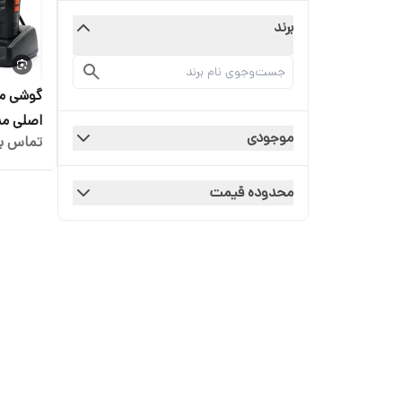
برند
گوشی مو
موجودی
تماس بگ
شون 12 کیلو متر
محدوده قیمت