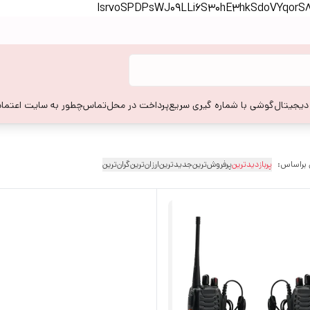
lsrvoSPDPsWJ09LLi6S30hE3hkSdoVYqor
 دیجیتال
گوشی با شماره گیری سریع
پرداخت در محل
تماس
چطور به سایت اعتماد
 براساس:
پربازدیدترین
پرفروش‌ترین
جدیدترین
ارزان‌ترین
گران‌ترین