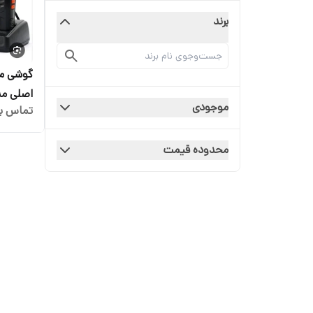
برند
گوشی مو
موجودی
تماس بگ
شون 12 کیلو متر
محدوده قیمت