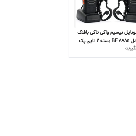
بایل بیسیم واکی تاکی بافنگ
اصلی مدل BF 888s بسته 2 تایی پک
یرید
جفت کامل جنس کیفیت درجه 1 برد