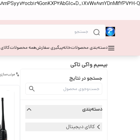
S88mPSyy72ocb1r9GonKXP2AbGIc0D_1X7Wv8vnYDnMlfYPV2H-Q
دسته‌بندی محصولات
خانه
پیگیری سفارش
همه محصولات
کالای
بیسیم واکی تاکی
مرتب‌سازی
جستجو در نتایج
دسته‌بندی
کالای دیجیتال