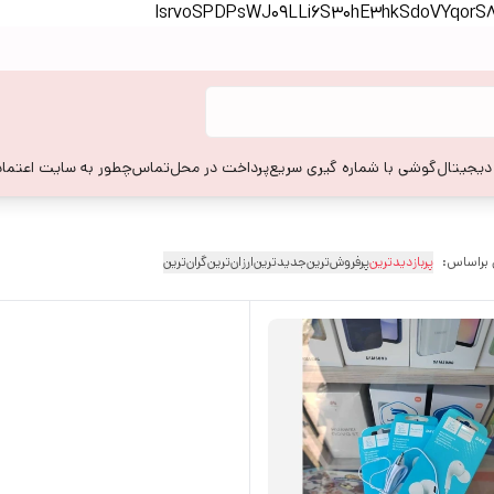
lsrvoSPDPsWJ09LLi6S30hE3hkSdoVYqor
 دیجیتال
گوشی با شماره گیری سریع
پرداخت در محل
تماس
چطور به سایت اعتماد
 براساس:
پربازدیدترین
پرفروش‌ترین
جدیدترین
ارزان‌ترین
گران‌ترین