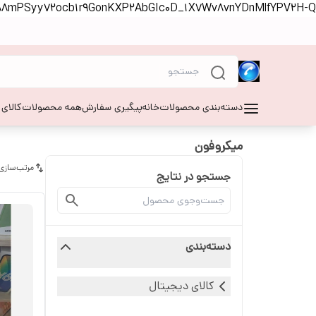
S88mPSyy72ocb1r9GonKXP2AbGIc0D_1X7Wv8vnYDnMlfYPV2H-Q
دسته‌بندی محصولات
خانه
پیگیری سفارش
همه محصولات
کالای
میکروفون
مرتب‌سازی
جستجو در نتایج
دسته‌بندی
کالای دیجیتال