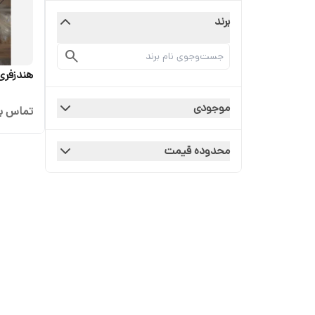
برند
هندزفری r06
موجودی
تماس بگ
محدوده قیمت