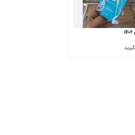
d
یرید