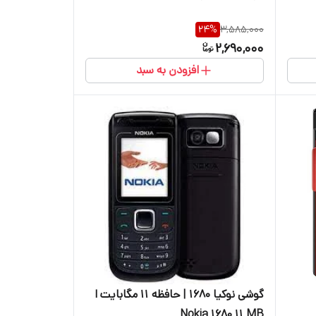
24
%
3,585,000
2,690,000
افزودن به سبد
گوشی نوکیا 1680 | حافظه 11 مگابایت ا
Nokia 1680 11 MB