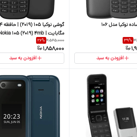
ه نوکیا مدل ۱۰۶
گوشی نوکیا 105 (2019) | حا
مگابایت | Nokia 105 (2019) 4mb
26
%
2,525,000
39
%
3
1,858,000
1,
افزودن به سبد
افزودن به سبد