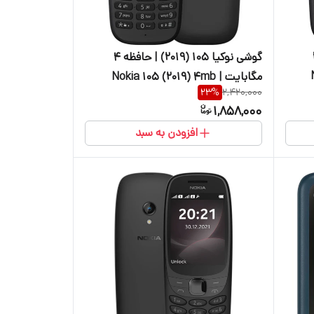
فظه ۴
گوشی نوکیا 105 (2019) | حافظه ۴
مگابایت | Nokia 105 (2019) 4mb
23
%
2,420,000
1,858,000
افزودن به سبد