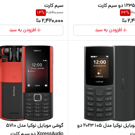
سیم‌ کارت
سیم‌ کارت
14
%
2,840,000
32
%
3,
2,420,000
2,4
افزودن به سبد
افزودن به سبد
گوشی موبایل نوکیا مدل 105 2023 دو
گوشی موبایل نوکیا مدل 5710
رت
XpressAudio دو سیم کارت