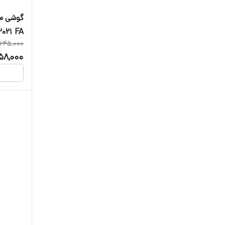
DS 2021 FA دو سیم‌کارت 
,645,000
58,000