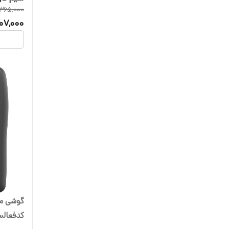
365,000
07,000
کدفعالس