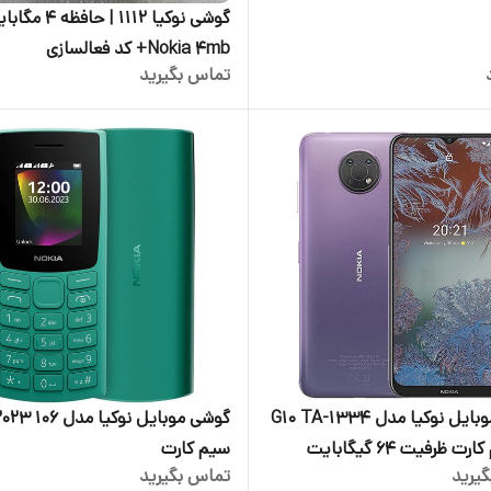
گوشی نوکیا 1112 | حافظ
Nokia 4mb+ کد فعالسازی
تماس بگیرید
گوشی موبایل نوکیا مدل G10 TA-1334
دو سیم کارت ظرفیت 64 گیگابایت
سیم‌ کارت
یرید
تماس بگیرید
یگابایت