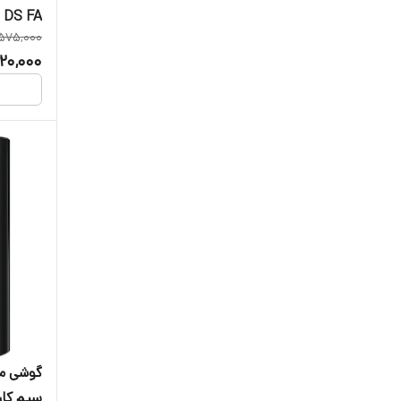
1235 DS FA دو 
575,000
20,000
سیم‌ کا