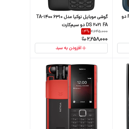
گوشی موبایل نوکیا مدل 2660 Flip دو
گوشی موبایل نوکیا مدل 6310 TA-1400
DS 2021 FA دو سیم‌کارت
14
%
2,645,000
2,258,000
افزودن به سبد