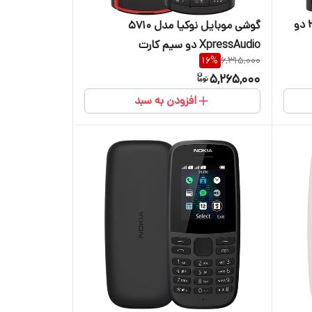
گوشی موبایل نوکیا مدل 106 2023 دو
گوشی موبایل نوکیا مدل 5710
XpressAudio دو سیم کارت
16
%
6,315,000
5,265,000
افزودن به سبد