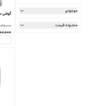
موجودی
گوشی ساد
محدوده قیمت
045,000
00,000