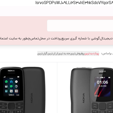
lsrvoSPDPsWJ09LLi6S30hE3hkSdoVYqor
 دیجیتال
گوشی با شماره گیری سریع
پرداخت در محل
تماس
چطور به سایت اعتماد
 براساس:
پربازدیدترین
پرفروش‌ترین
جدیدترین
ارزان‌ترین
گران‌ترین