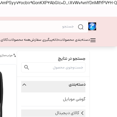
S88mPSyy72ocb1r9GonKXP2AbGIc0D_1X7Wv8vnYDnMlfYPV2H-Q
دسته‌بندی محصولات
خانه
پیگیری سفارش
همه محصولات
کالای
مرتب‌سازی
جستجو در نتایج
دسته‌بندی
گوشی موبایل
کالای دیجیتال