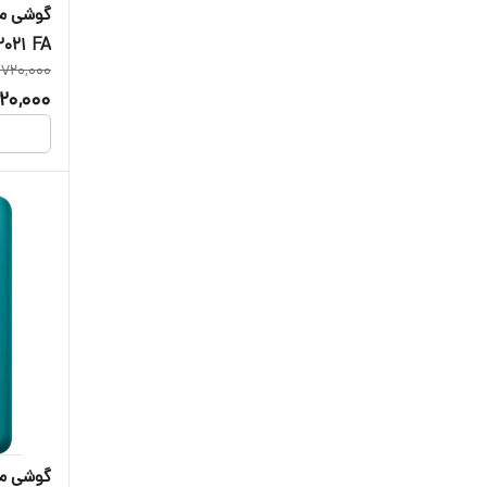
DS 2021 FA دو 
,720,000
220,000