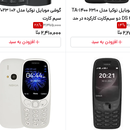
گوشی موبایل نوکیا مدل 6310 TA-1400
کارکرده در حد
سیم‌ کارت
28
%
3,375,000
14
%
2
2,410,000
2,2
افزودن به سبد
افزودن به سبد