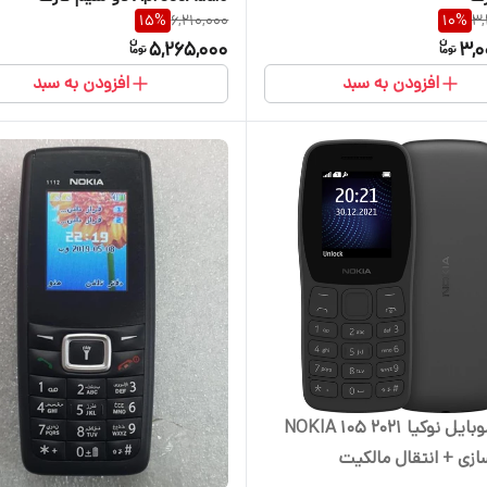
15
%
6,210,000
10
%
3,
5,265,000
3,0
افزودن به سبد
افزودن به سبد
گوشی موبایل نوکیا NOKIA 105 2021
ازی + انتقال مالکیت