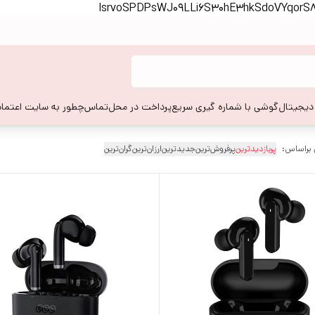
lsrvoSPDPsWJ09LLi6S30hE3hkSdoVYqor
 دیجیتال
گوشی با شماره گیری سریع
پرداخت در محل
تماس
چطور به سایت اعتماد
 براساس:
پربازدیدترین
پرفروش‌ترین
جدیدترین
ارزان‌ترین
گران‌ترین