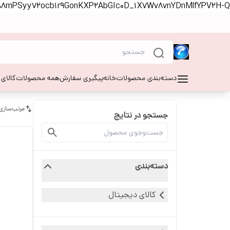
S88mPSyy72ocb1r9GonKXP2AbGIc0D_1X7Wv8vnYDnMlfYPV2H-Q
دسته‌بندی محصولات
خانه
پیگیری سفارش
همه محصولات
کالای
مرتب‌سازی
جستجو در نتایج
دسته‌بندی
کالای دیجیتال