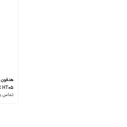
هدفون ب
C HT05
تماس بگ